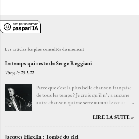
Les articles les plus consultés du moment
Le temps qui reste de Serge Reggiani
Tony, le
20.1.22
Parce que c'est la plus belle chanson française
de tous les temps ? Je crois qu'il n’y a aucune
autre chanson qui me serre autant le cœur
que Le temps qui reste de Serge Reggiani sur
LIRE LA SUITE »
un texte de Jean-Loup Dabadie et une très
belle musique d'Alain Goraguer. Je ne l’ai pas
choisie parce que la voix fatiguée de son
Jacques Higelin : Tombé du ciel