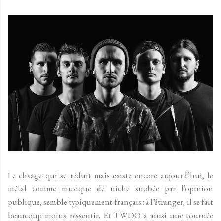
Le clivage qui se réduit mais existe encore aujourd’hui, le
métal comme musique de niche snobée par l’opinion
publique, semble typiquement français : à l’étranger, il se fait
beaucoup moins ressentir. Et TWDO a ainsi une tournée