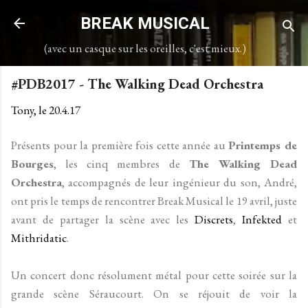
Accéder au contenu principal
BREAK MUSICAL
(avec un casque sur les oreilles, c'est mieux.)
#PDB2017 - The Walking Dead Orchestra
Tony, le
20.4.17
Présents pour la première fois cette année au
Printemps de
Bourges
, les cinq membres de
The Walking Dead
Orchestra
, accompagnés de leur ingénieur du son, André,
ont pris le temps de rencontrer Break Musical le 19 avril, juste
avant de partager la scène avec les
Discrets
,
Infekted
et
Mithridatic
.
Un concert donc résolument métal pour cette soirée sur la
grande scène Séraucourt. On se réjouit de voir la