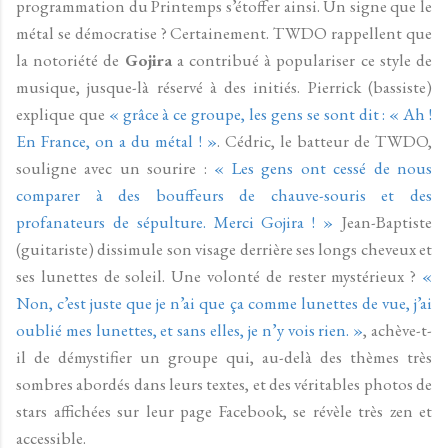
programmation du Printemps s’étoffer ainsi. Un signe que le
métal se démocratise ? Certainement. TWDO rappellent que
la notoriété de
Gojira
a contribué à populariser ce style de
musique, jusque-là réservé à des initiés. Pierrick (bassiste)
explique que
« grâce à ce groupe, les gens se sont dit : « Ah !
En France, on a du métal ! »
. Cédric, le batteur de TWDO,
souligne avec un sourire :
« Les gens ont cessé de nous
comparer à des bouffeurs de chauve-souris et des
profanateurs de sépulture. Merci Gojira ! »
Jean-Baptiste
(guitariste) dissimule son visage derrière ses longs cheveux et
ses lunettes de soleil. Une volonté de rester mystérieux ?
«
Non, c’est juste que je n’ai que ça comme lunettes de vue, j’ai
oublié mes lunettes, et sans elles, je n’y vois rien. »
, achève-t-
il de démystifier un groupe qui, au-delà des thèmes très
sombres abordés dans leurs textes, et des véritables photos de
stars affichées sur leur page Facebook, se révèle très zen et
accessible.