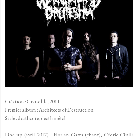
Création : Grenoble, 2011
Premier album : Architects of Destruction
Style : deathcore, death métal
Line up (avril 2017) : Florian Gatta (chant), Cédric Ciulli