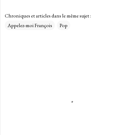
Chroniques et articles dans le même sujet :
Appelez-moi François
Pop
C
o
m
m
e
n
t
a
i
r
e
s