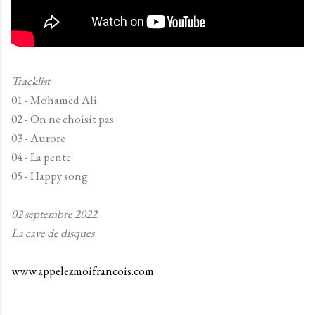
Tracklist
01 - Mohamed Ali
02 - On ne choisit pas
03 - Aurore
04 - La pente
05 - Happy song
02 septembre 2022
La cave de disques
www.appelezmoifrancois.com