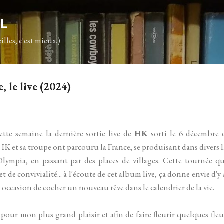
Accéder au contenu principal
AL
illes, c'est mieux.)
 le live (2024)
ette semaine la dernière sortie live de
HK
sorti le 6 décembre 
K et sa troupe ont parcouru la France, se produisant dans divers lie
ympia, en passant par des places de villages. Cette tournée qu
 de convivialité... à l'écoute de cet album live, ça donne envie d'y al
 occasion de cocher un nouveau rêve dans le calendrier de la vie.
 pour mon plus grand plaisir et afin de faire fleurir quelques fleu