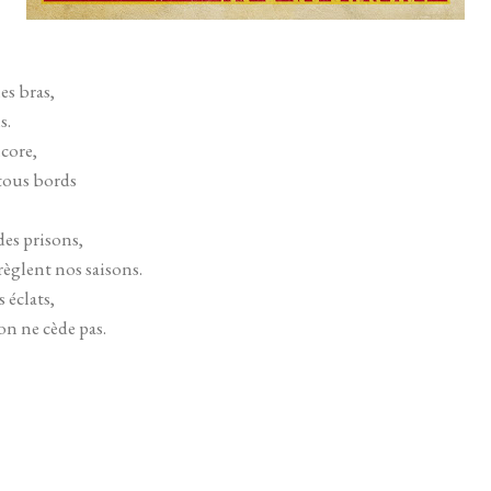
les bras,
s.
core,
 tous bords
des prisons,
règlent nos saisons.
 éclats,
on ne cède pas.