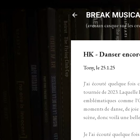
BREAK MUSIC
(avec un casque sur les ore
HK - Danser encore,
Tony, le
25.1.25
J'ai écouté quelque fois c
tournée de 2023. Laquelle H
emblématiques comme l'Ol
moments de danse, de joie et
scène, donc voilà une belle
Je l'ai écouté quelque fois