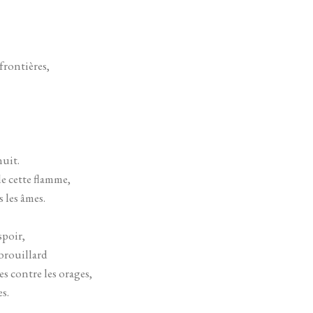
frontières,
nuit.
le cette flamme,
 les âmes.
spoir,
brouillard
s contre les orages,
es.