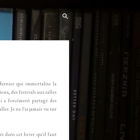
dernier qui immortalise la
ux, des festivals aux salles
i a forcément partagé des
ler. Je ne l'ai jamais vu sur
rs dans cet hiver qu'il faut