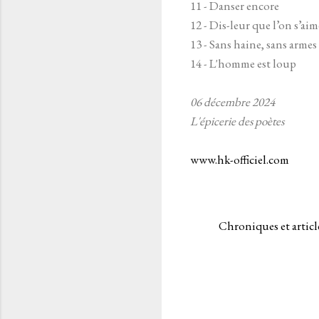
11 - Danser encore
12 - Dis-leur que l’on s’aim
13 - Sans haine, sans armes
14 - L'homme est loup
06 décembre 2024
L'épicerie des poètes
www.hk-officiel.com
Chroniques et articl
C
o
m