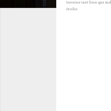
traverser tant bien que mal
étoiles.