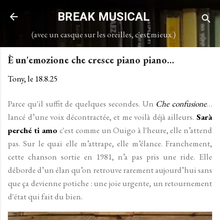
Accéder au contenu principal
BREAK MUSICAL
(avec un casque sur les oreilles, c'est mieux.)
È un'emozione che cresce piano piano...
Tony, le
18.8.25
Parce qu'il suffit de quelques secondes. Un
Che confusione
…
lancé d’une voix décontractée, et me voilà déjà ailleurs.
Sarà
perché ti amo
c'est comme un Ouigo à l'heure, elle n’attend
pas. Sur le quai elle m’attrape, elle m’élance. Franchement,
cette chanson sortie en 1981, n’a pas pris une ride. Elle
déborde d’un élan qu’on retrouve rarement aujourd’hui sans
que ça devienne potiche : une joie urgente, un retournement
d'état qui fait du bien.