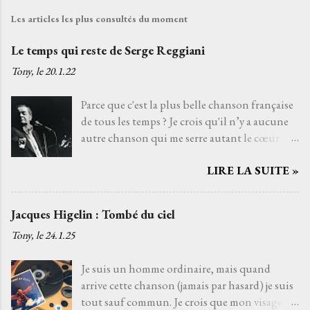
Les articles les plus consultés du moment
Le temps qui reste de Serge Reggiani
Tony, le
20.1.22
Parce que c'est la plus belle chanson française
de tous les temps ? Je crois qu'il n’y a aucune
autre chanson qui me serre autant le cœur
que Le temps qui reste de Serge Reggiani sur
LIRE LA SUITE »
un texte de Jean-Loup Dabadie et une très
belle musique d'Alain Goraguer. Je ne l’ai pas
choisie parce que la voix fatiguée de son
Jacques Higelin : Tombé du ciel
interprète me rappelle celle d'un grand-père
Tony, le
24.1.25
que j'aurais aimé connaître, avec qui j'aurais
pu découvrir la vie. Je ne l’ai pas non plus
Je suis un homme ordinaire, mais quand
choisie parce que choisir Serge Reggiani, c’est
arrive cette chanson (jamais par hasard) je suis
choisir l'un des moyens le plus sûr pour éviter
tout sauf commun. Je crois que mon visage
les jets de pierres des pédants du monde de la