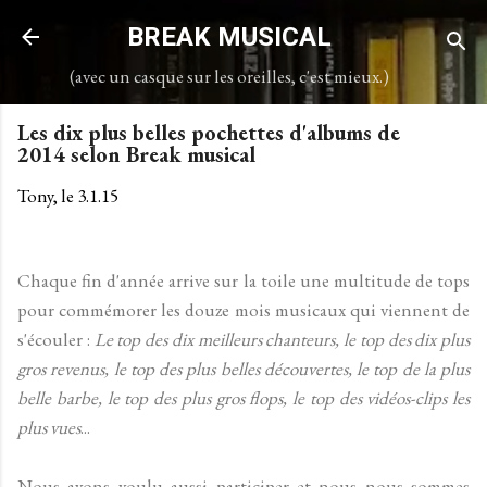
Accéder au contenu principal
BREAK MUSICAL
(avec un casque sur les oreilles, c'est mieux.)
Les dix plus belles pochettes d'albums de
2014 selon Break musical
Tony, le
3.1.15
Chaque fin d'année arrive sur la toile une multitude de tops
pour commémorer les douze mois musicaux qui viennent de
s'écouler :
Le top des dix meilleurs chanteurs, le top des dix plus
gros revenus, le top des plus belles découvertes, le top de la plus
belle barbe, le top des plus gros flops, le top des vidéos-clips les
plus vues
...
Nous avons voulu aussi participer et nous nous sommes