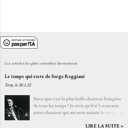
s
E
n
r
e
g
i
Les articles les plus consultés du moment
s
t
Le temps qui reste de Serge Reggiani
r
Tony, le
20.1.22
e
r
Parce que c'est la plus belle chanson française
u
de tous les temps ? Je crois qu'il n’y a aucune
n
autre chanson qui me serre autant le cœur
c
que Le temps qui reste de Serge Reggiani sur
o
m
LIRE LA SUITE »
un texte de Jean-Loup Dabadie et une très