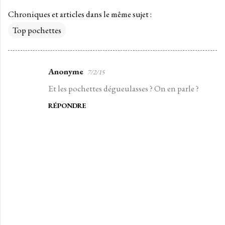
Chroniques et articles dans le même sujet :
Top pochettes
Anonyme
7/2/15
C
Et les pochettes dégueulasses ? On en parle ?
o
m
RÉPONDRE
m
e
n
t
a
i
r
e