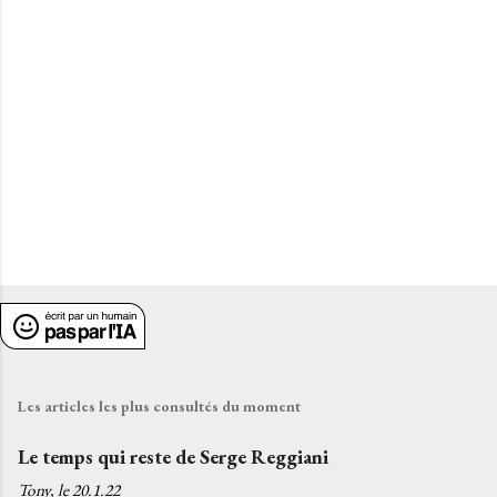
i
r
e
s
Les articles les plus consultés du moment
Le temps qui reste de Serge Reggiani
Tony, le
20.1.22