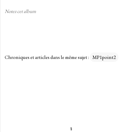
Notez cet album
Chroniques et articles dans le même sujet :
MP1point2
C
o
m
m
e
n
t
a