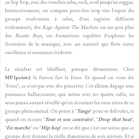
au hip hop, avec des touches salsa, rock, soul jusqu'au reggae.
Instinctivement, on compare peut-être trop vite l'esprit du
groupe toulousain à celui, d'un registre différent
évidemment, des
Rage Against The Machine
ou un peu plus
des
Beastie Boys
, ces formations capables d'exploser les
frontières de la musique, avec un naturel qui flirte entre
excellence et assurance évidente.
Le résultat est bluffant, presque dévastateur. Chez
MP1point2
la fusion fait la force. Et quand on vous dit
"force", ce n'est pas avec des pincettes. Cet album dégage une
puissance hallucinante, que même avec tes quatre cafés, tu
seras jamais autant réveillé qu'en écoutant les onze titres de ce
groupe phénoménal. On pense à "
Tango
" pour se défouler, et
quand on écoute "
Tout et son contraire
", "
Drop that beat
",
"
En marche
" ou "
Hip hop
" on se dit que c'est sur scène que ce
groupe doit donner la réelle dimension de son univers. Et si