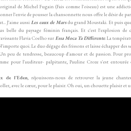
e original de Michel Fugain (Fais comme l'oiseau) est une addict
nner l'envie de pousser la chansonnette nous offre le désir de par
t... J'aime aussi
Les eaux de Mars
du grand Moustaki. Et puis quell
us belle du paysage féminin français. Et c'est l'explosion de 
 ravissante Flavia Coelho sur
Essa Moca Ta Differente
. La tempéra
! N'importe quoi. Le duo dégage des frissons et laisse échapper des
n peu de tendresse, beaucoup d'amour et de passion. Pour prol
omme pour l'auditeur- palpitante, Pauline Croze s'est entourée d
ix de l'Eden
, réjouissons-nous de retrouver la jeune chant
ller, avec le cœur, pour le plaisir. Oh oui, un chouette plaisir et 