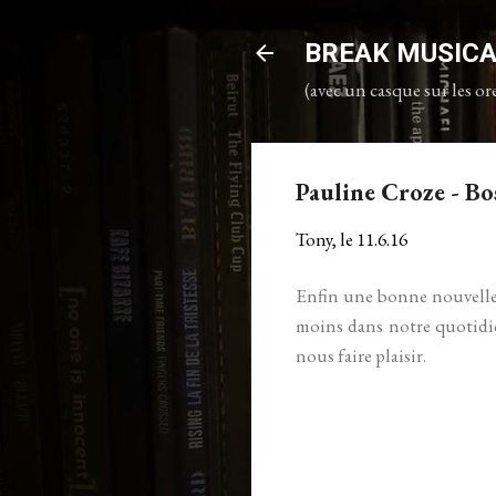
BREAK MUSIC
(avec un casque sur les ore
Pauline Croze - Bo
Tony, le
11.6.16
Enfin une bonne nouvell
moins dans notre quotidie
nous faire plaisir.