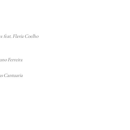
te
feat. Flavia Coelho
runo Ferreira
ius Cantuaria