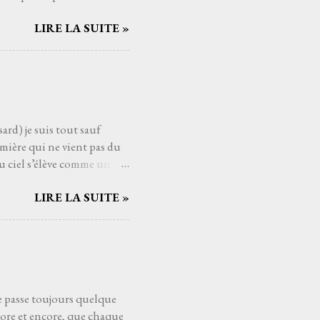
mé connaître, avec qui
LIRE LA SUITE »
Serge Reggiani, c’est
ts du monde de la musique.
us les temps. Et si
nt. C'est une de ces
aucoup de gens j'imagine,
ard) je suis tout sauf
mière qui ne vient pas du
u ciel s’élève comme un
ui pèsent sur les épaules
LIRE LA SUITE »
ssant la mélodie se mêler à
es cieux dès fois que… un
t au cœur comme un poème
éloigne, comme si Higelin me
eux. Les souvenirs, les
se passe toujours quelque
core et encore, que chaque