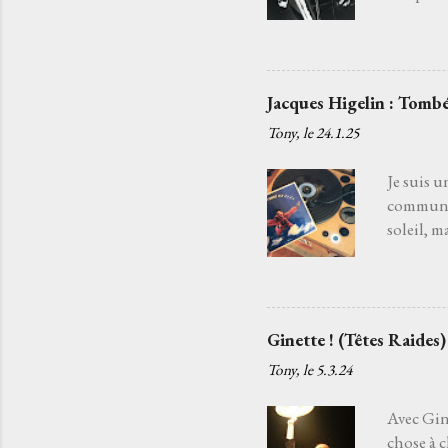
fatiguée 
j'aurais 
choisir l
Je l’ai c
Jacques Higelin : Tombé
quelqu’un
Tony, le
24.1.25
chansons
c'est par
Je suis u
commun. 
soleil, m
souffle d
disparaît
la danse 
chanteur
Ginette ! (Têtes Raides)
ancien qu
Tony, le
5.3.24
tendait l
regrets, l
Avec Gine
chose à 