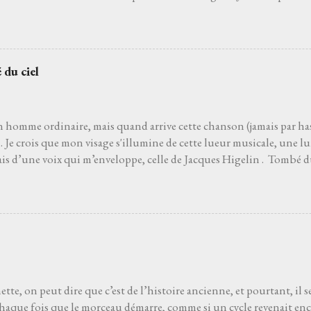
de son interprète me rappelle celle d'un grand-père que j'aurais ai
pu découvrir la vie. Je ne l’ai pas non plus choisie parce que choisir 
'un des moyens le plus sûr pour éviter les jets de pierres des pédan
hoisie parce que, pour moi, c’est la plus belle chanson française de to
 du ciel
 venait à dire que ce n’est pas le cas, je le prendrais personnelleme
 que l’on ne découvre pas par hasard. Pour moi, et comme pour be
 le film Deux jours à tuer avec Albert Dupontel qu...
n homme ordinaire, mais quand arrive cette chanson (jamais par has
Je crois que mon visage s'illumine de cette lueur musicale, une lu
ais d’une voix qui m’enveloppe, celle de Jacques Higelin . Tombé d
ans l’air. Les premières notes s’immiscent sous ma peau, et tout ce q
, s’évapore comme une brume matinale. Parfois je ferme les yeux, lai
du vent. Parfois je regarde les étoiles s'il fait nuit. Je regarde vers l
 de charme ou un pot d’fleurs… Les mots, ces mots, s’accrochen
e j'aurais toujours connu sans jamais l’avoir appris. La gravité s’
a main pour m’arracher au sol. Je ne suis plus assis, je plane. Amour
es doutes, les erreurs, les chagrins s’effacent, balayés par ...
tte, on peut dire que c’est de l’histoire ancienne, et pourtant, il 
chaque fois que le morceau démarre, comme si un cycle revenait en