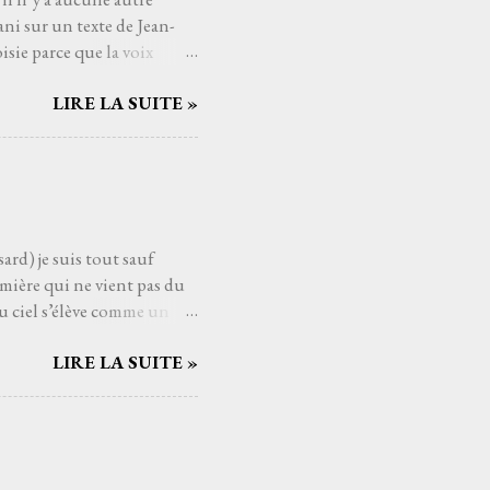
ni sur un texte de Jean-
sie parce que la voix
mé connaître, avec qui
LIRE LA SUITE »
Serge Reggiani, c’est
ts du monde de la musique.
us les temps. Et si
nt. C'est une de ces
aucoup de gens j'imagine,
ard) je suis tout sauf
mière qui ne vient pas du
u ciel s’élève comme un
ui pèsent sur les épaules
LIRE LA SUITE »
ssant la mélodie se mêler à
es cieux dès fois que… un
t au cœur comme un poème
éloigne, comme si Higelin me
eux. Les souvenirs, les