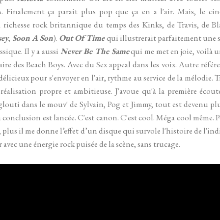
 Finalement ça parait plus pop que ça en a l'air. Mais, le 
a richesse rock britannique du temps des Kinks, de Travis, de Bla
sey
,
Soon A Son
).
Out Of Time
qui illustrerait parfaitement une s
sique. Il y a aussi
Never Be The Same
qui me met en joie, voilà 
ire des Beach Boys. Avec du Sex appeal dans les voix. Autre réfé
élicieux pour s'envoyer en l'air, rythme au service de la mélodie. Tr
 réalisation propre et ambitieuse. J'avoue qu'à la première écout
louti dans le mouv' de Sylvain, Pog et Jimmy, tout est devenu plu
a conclusion est lancée. C'est canon. C'est cool. Méga cool même. Po
te, plus il me donne l’effet d’un disque qui survole l'histoire de l'
r avec une énergie rock puisée de la scène, sans trucage.