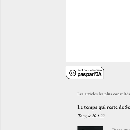
e
s
Les articles les plus consult
Le temps qui reste de S
Tony, le
20.1.22
Parce que