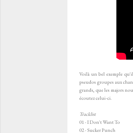
Voilà un bel exemple qu'il
pseudos groupes aux chans
grands, que les majors nou
écoutez celui-ci.
Tracklist
01 - I Don't Want To
02 - Sucker Punch