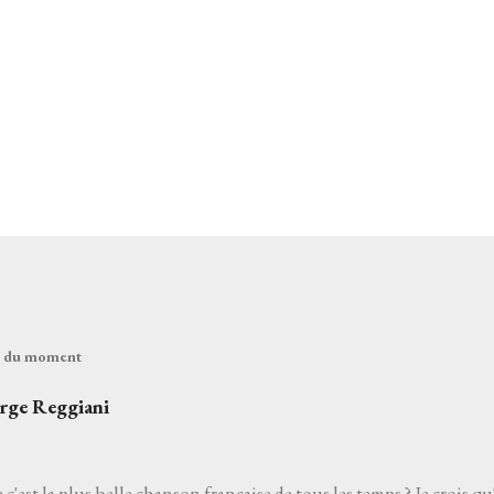
és du moment
erge Reggiani
 c'est la plus belle chanson française de tous les temps ? Je crois qu