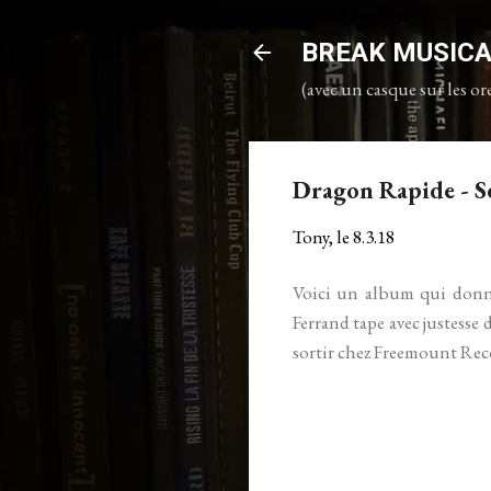
BREAK MUSIC
(avec un casque sur les ore
Dragon Rapide - S
Tony, le
8.3.18
Voici un album qui donne
Ferrand tape avec justesse 
sortir chez Freemount Rec