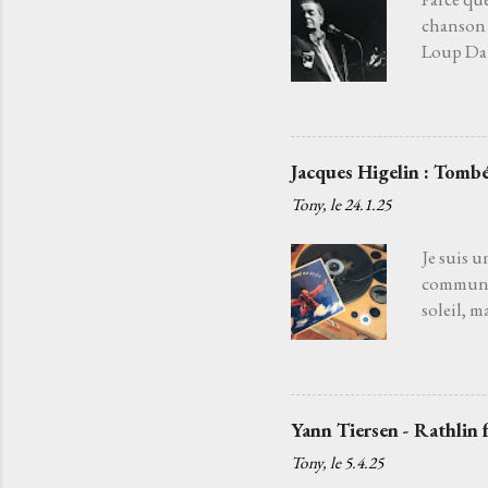
chanson 
Loup Daba
fatiguée 
j'aurais 
choisir l
Je l’ai c
Jacques Higelin : Tombé
quelqu’un
Tony, le
24.1.25
chansons
c'est par
Je suis u
commun. 
soleil, m
souffle d
disparaît
la danse 
chanteur
Yann Tiersen - Rathlin 
ancien qu
Tony, le
5.4.25
tendait l