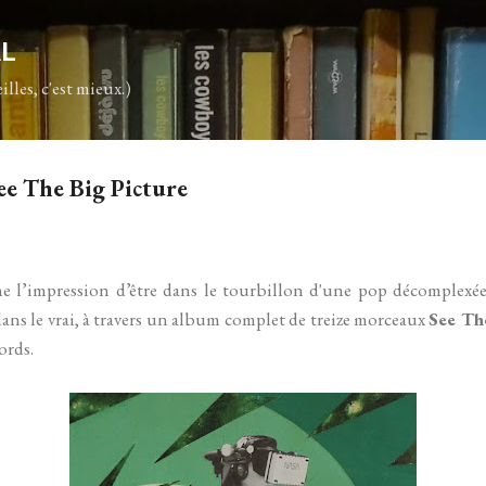
Accéder au contenu principal
AL
illes, c'est mieux.)
ee The Big Picture
 l’impression d’être dans le tourbillon d'une pop décomplexé
dans le vrai, à travers un album complet de treize morceaux
See Th
ords.