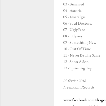
03 - Bummed
04 - Astoria
05 - Nostalgia
06 - Soul Doctors.
07 - Ugly Face
08 - Odyssey
09 - Something New
10 - Out Of Time
11 - Never Be The Same
12 - Soon A Son
13 - Spinning Top
02 février 2018
Freemount Records
www.facebook.com/drago