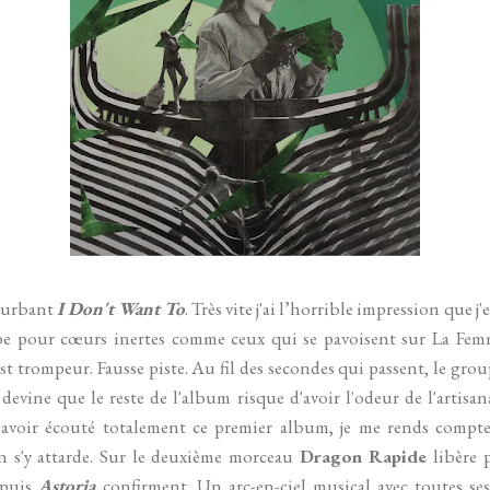
rturbant
I Don't Want To
. Très vite j'ai l’horrible impression que 
e pour cœurs inertes comme ceux qui se pavoisent sur La Fem
st trompeur. Fausse piste. Au fil des secondes qui passent, le g
 devine que le reste de l'album risque d'avoir l'odeur de l'artisa
 avoir écouté totalement ce premier album, je me rends comp
on s'y attarde. Sur le deuxième morceau
Dragon Rapide
libère 
puis
Astoria
confirment. Un arc-en-ciel musical avec toutes ses