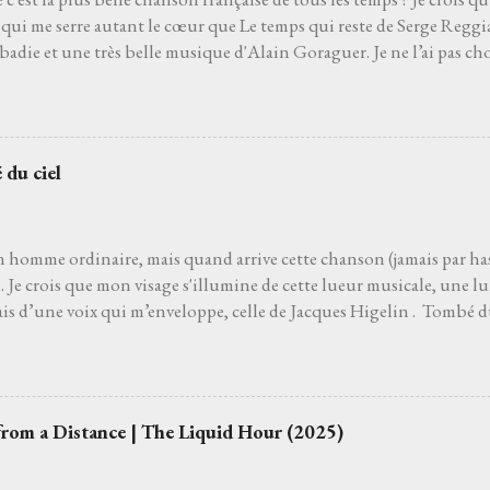
qui me serre autant le cœur que Le temps qui reste de Serge Reggia
die et une très belle musique d'Alain Goraguer. Je ne l’ai pas choi
de son interprète me rappelle celle d'un grand-père que j'aurais ai
pu découvrir la vie. Je ne l’ai pas non plus choisie parce que choisir 
'un des moyens le plus sûr pour éviter les jets de pierres des pédan
hoisie parce que, pour moi, c’est la plus belle chanson française de to
 du ciel
 venait à dire que ce n’est pas le cas, je le prendrais personnelleme
 que l’on ne découvre pas par hasard. Pour moi, et comme pour be
 le film Deux jours à tuer avec Albert Dupontel qu...
n homme ordinaire, mais quand arrive cette chanson (jamais par has
Je crois que mon visage s'illumine de cette lueur musicale, une lu
ais d’une voix qui m’enveloppe, celle de Jacques Higelin . Tombé d
ans l’air. Les premières notes s’immiscent sous ma peau, et tout ce q
, s’évapore comme une brume matinale. Parfois je ferme les yeux, lai
du vent. Parfois je regarde les étoiles s'il fait nuit. Je regarde vers l
 de charme ou un pot d’fleurs… Les mots, ces mots, s’accrochen
from a Distance | The Liquid Hour (2025)
e j'aurais toujours connu sans jamais l’avoir appris. La gravité s’
a main pour m’arracher au sol. Je ne suis plus assis, je plane. Amour