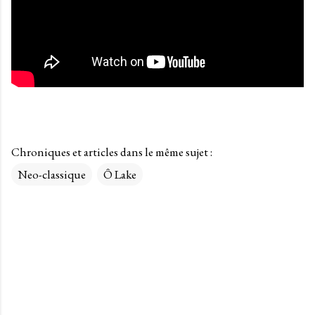
Chroniques et articles dans le même sujet :
Neo-classique
Ô Lake
C
o
m
m
e
n