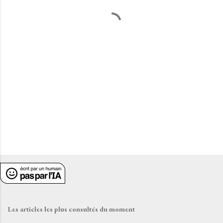
t
a
i
r
e
s
Les articles les plus consultés du moment