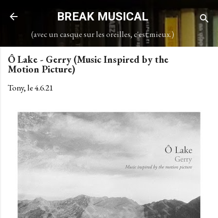
Accéder au contenu principal
BREAK MUSICAL
(avec un casque sur les oreilles, c'est mieux.)
Ô Lake - Gerry (Music Inspired by the
Motion Picture)
Tony, le
4.6.21