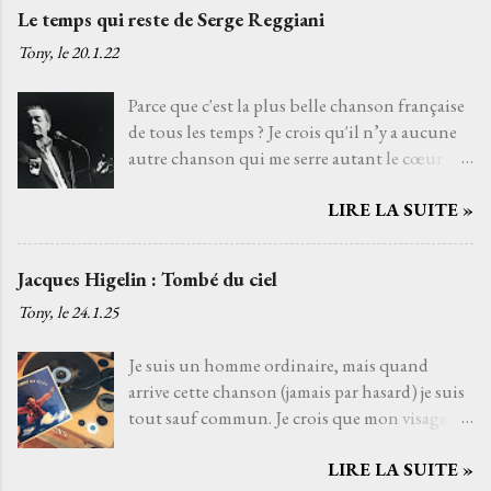
Le temps qui reste de Serge Reggiani
Tony, le
20.1.22
Parce que c'est la plus belle chanson française
de tous les temps ? Je crois qu'il n’y a aucune
autre chanson qui me serre autant le cœur
que Le temps qui reste de Serge Reggiani sur
LIRE LA SUITE »
un texte de Jean-Loup Dabadie et une très
belle musique d'Alain Goraguer. Je ne l’ai pas
choisie parce que la voix fatiguée de son
Jacques Higelin : Tombé du ciel
interprète me rappelle celle d'un grand-père
Tony, le
24.1.25
que j'aurais aimé connaître, avec qui j'aurais
pu découvrir la vie. Je ne l’ai pas non plus
Je suis un homme ordinaire, mais quand
choisie parce que choisir Serge Reggiani, c’est
arrive cette chanson (jamais par hasard) je suis
choisir l'un des moyens le plus sûr pour éviter
tout sauf commun. Je crois que mon visage
les jets de pierres des pédants du monde de la
s'illumine de cette lueur musicale, une
musique. Je l’ai choisie parce que, pour moi,
LIRE LA SUITE »
lumière qui ne vient pas du soleil, mais d’une
c’est la plus belle chanson française de tous les