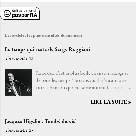
Les articles les plus consultés du moment
Le temps qui reste de Serge Reggiani
Tony, le
20.1.22
Parce que c'est la plus belle chanson française
de tous les temps ? Je crois qu'il n’y a aucune
autre chanson qui me serre autant le cœur
que Le temps qui reste de Serge Reggiani sur
LIRE LA SUITE »
un texte de Jean-Loup Dabadie et une très
belle musique d'Alain Goraguer. Je ne l’ai pas
choisie parce que la voix fatiguée de son
Jacques Higelin : Tombé du ciel
interprète me rappelle celle d'un grand-père
Tony, le
24.1.25
que j'aurais aimé connaître, avec qui j'aurais