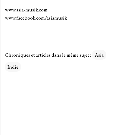
www.asia-musik.com
www.facebook.com/asiamusik
Chroniques et articles dans le même sujet :
Asia
Indie
C
o
m
m
e
n
t