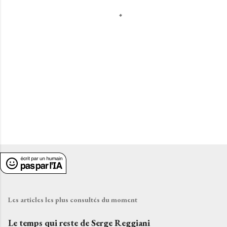
a
i
r
e
s
Les articles les plus consultés du moment
Le temps qui reste de Serge Reggiani