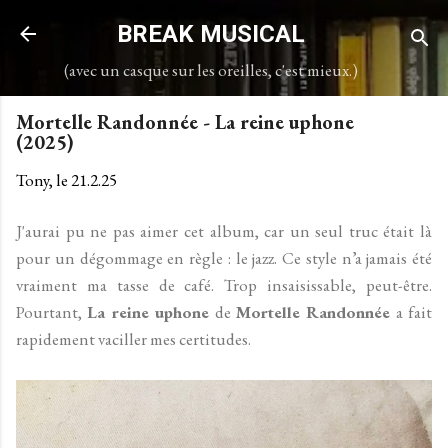
Accéder au contenu principal
BREAK MUSICAL
(avec un casque sur les oreilles, c'est mieux.)
Mortelle Randonnée - La reine uphone
(2025)
Tony, le
21.2.25
J'aurai pu ne pas aimer cet album, car un seul truc était là
pour un dégommage en règle : le jazz. Ce style n’a jamais été
vraiment ma tasse de café. Trop insaisissable, peut-être.
Pourtant,
La reine uphone
de
Mortelle Randonnée
a fait
rapidement vaciller mes certitudes.