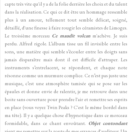
capte très vite qu'il y a de la folie derrière les choix et du talent
dans la réalisation. Ce qui ce dit être un hommage ressemble
plus à un amour, tellement tout semble délicat, soigné,
détaillé, d'une finesse à faire rougir les céramistes de Limoges.
Le troisième morceau
Ce maudit volcan
m'achève. Je suis
perdu. Alfred rigole. L’album tisse un fil invisible entre les
sons, une matière qui semble s’écouler entre les doigts sans
jamais disparaître mais dont il est difficile d'attraper. Les
instruments s’entrelacent, se répondent, et chaque note
résonne comme un murmure complice. Ce n’est pas juste une
musique, c’est une atmosphère tamisée qui se pose sur les
épaules et donne envie de ralentir, je me retrouve dans une
boite sans ouverture pour prendre l'air et remettre ses esprits
en place (vous voyez Twin Peaks ? C'est le même bordel dans
ma tête). Il y a quelque chose d'hypnotique dans ce morceau
formidable, dans ce chant envoûtant.
Objet contondant
vient me remettre sur la route de mes errances d'auditeur. Un