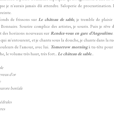
 je n'aurais jamais dû attendre. Saloperie de procrastination. 
treinte.
fonds de frissons sur
Le château de sable
, je tremble de plaisi
 Bonnaire. Sourire complice des artistes, je souris. Puis je rêv
 et des horizons nouveaux sur
Rendez-vous en gare d’Angoulême
 qui m'entourent, et je chante sous la douche, je chante dans la ru
ouleurs de l'amour, avec lui.
Tomorrow morning
à tu-tête pour 
e, le volume très haut, très fort...
Le château de sable
...
le
eveux d'or
e
aurore boréale
hédrales
res