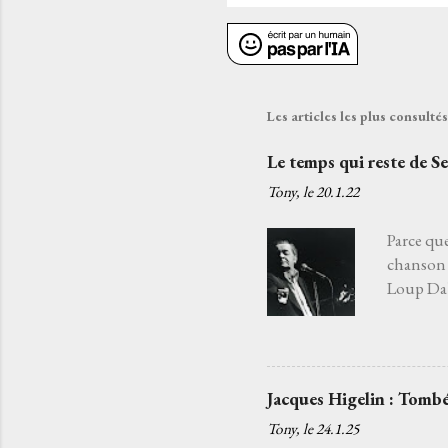
Les articles les plus consult
Le temps qui reste de S
Tony, le
20.1.22
Parce que
chanson 
Loup Daba
fatiguée 
j'aurais 
choisir l
Je l’ai c
Jacques Higelin : Tombé
quelqu’un
Tony, le
24.1.25
chansons