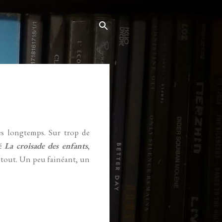
ès longtemps. Sur trop de
té
La croisade des enfants
,
 tout. Un peu fainéant, un