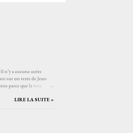
'il n’y a aucune autre
ni sur un texte de Jean-
sie parce que la voix
mé connaître, avec qui
LIRE LA SUITE »
Serge Reggiani, c’est
ts du monde de la musique.
us les temps. Et si
nt. C'est une de ces
aucoup de gens j'imagine,