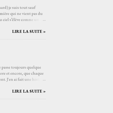
ard) je suis tout sauf
mière qui ne vient pas du
u ciel s’élève comme un
ui pèsent sur les épaules
LIRE LA SUITE »
ssant la mélodie se mêler à
es cieux dès fois que… un
t au cœur comme un poème
éloigne, comme si Higelin me
eux. Les souvenirs, les
se passe toujours quelque
core et encore, que chaque
t. J'en ai fait une histoire
raides (1989) de Têtes
LIRE LA SUITE »
voir y trouver sa place dans
pas besoin de moi, mais
 les rêves et dans les
en, j'ai besoin de passer du