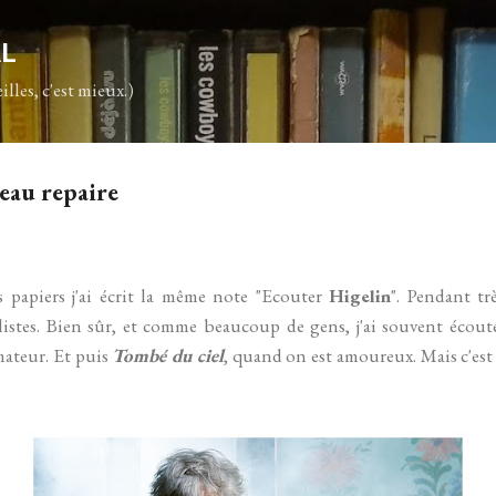
Accéder au contenu principal
AL
illes, c'est mieux.)
Beau repaire
 papiers j'ai écrit la même note "Ecouter
Higelin
". Pendant tr
listes. Bien sûr, et comme beaucoup de gens, j'ai souvent écou
ateur. Et puis
Tombé du ciel
, quand on est amoureux. Mais c'est