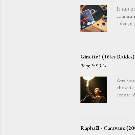
c'est par
Je suis u
commun. 
soleil, m
souffle d
disparaît
la danse 
chanteur
Ginette ! (Têtes Raides)
ancien qu
Tony, le
5.3.24
tendait l
regrets, l
Avec Gine
chose à 
écoute ré
sans fin.
Raides . 
cette sus
moi j’ai 
Raphaël - Caravane (20
envies, p