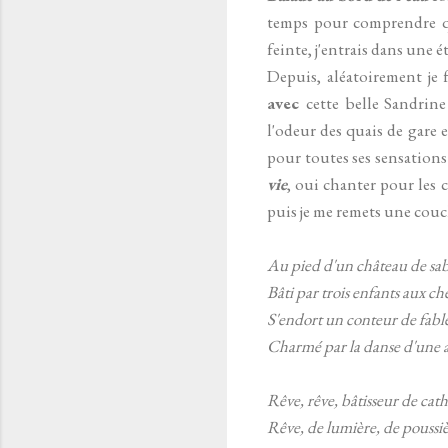
temps pour comprendre que
feinte, j'entrais dans une é
Depuis, aléatoirement je 
avec
cette belle Sandrine
l'odeur des quais de gare
pour toutes ses sensations
vie
, oui chanter pour les c
puis je me remets une couch
Au pied d'un château de sab
Bâti par trois enfants aux ch
S'endort un conteur de fabl
Charmé par la danse d'une 
Rêve, rêve, bâtisseur de cat
Rêve, de lumière, de poussiè