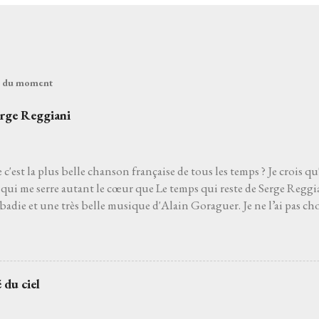
és du moment
erge Reggiani
 c'est la plus belle chanson française de tous les temps ? Je crois qu
qui me serre autant le cœur que Le temps qui reste de Serge Reggia
die et une très belle musique d'Alain Goraguer. Je ne l’ai pas choi
de son interprète me rappelle celle d'un grand-père que j'aurais ai
pu découvrir la vie. Je ne l’ai pas non plus choisie parce que choisir 
'un des moyens le plus sûr pour éviter les jets de pierres des pédan
hoisie parce que, pour moi, c’est la plus belle chanson française de to
 du ciel
 venait à dire que ce n’est pas le cas, je le prendrais personnelleme
 que l’on ne découvre pas par hasard. Pour moi, et comme pour be