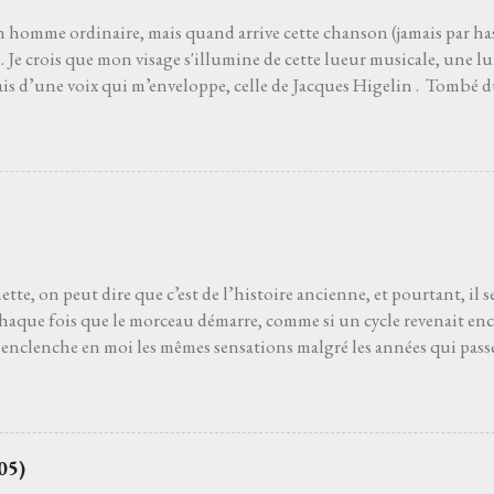
 le film Deux jours à tuer avec Albert Dupontel qu...
n homme ordinaire, mais quand arrive cette chanson (jamais par has
Je crois que mon visage s'illumine de cette lueur musicale, une lu
ais d’une voix qui m’enveloppe, celle de Jacques Higelin . Tombé d
ans l’air. Les premières notes s’immiscent sous ma peau, et tout ce q
, s’évapore comme une brume matinale. Parfois je ferme les yeux, lai
du vent. Parfois je regarde les étoiles s'il fait nuit. Je regarde vers l
 de charme ou un pot d’fleurs… Les mots, ces mots, s’accrochen
e j'aurais toujours connu sans jamais l’avoir appris. La gravité s’
a main pour m’arracher au sol. Je ne suis plus assis, je plane. Amour
es doutes, les erreurs, les chagrins s’effacent, balayés par ...
tte, on peut dire que c’est de l’histoire ancienne, et pourtant, il 
chaque fois que le morceau démarre, comme si un cycle revenait en
enclenche en moi les mêmes sensations malgré les années qui passen
 Ginette est la huitième piste du premier album Not Dead But bien 
Il faut vivre cela, dans la pénombre d'une salle de concert, pour pou
pension du temps. Cette suspension qui balance les âmes. Elle n'a 
besoin d’elle. J’ai besoin de cette présence dans ma vie, complice dans
05)
our rouvrir les tiroirs de souvenirs. Quand ça va mal, quand ça va bi