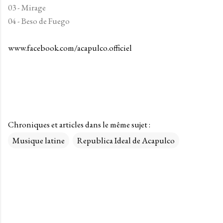
03 - Mirage
04 - Beso de Fuego
www.facebook.com/acapulco.officiel
Chroniques et articles dans le même sujet :
Musique latine
Republica Ideal de Acapulco
C
o
m
m
e