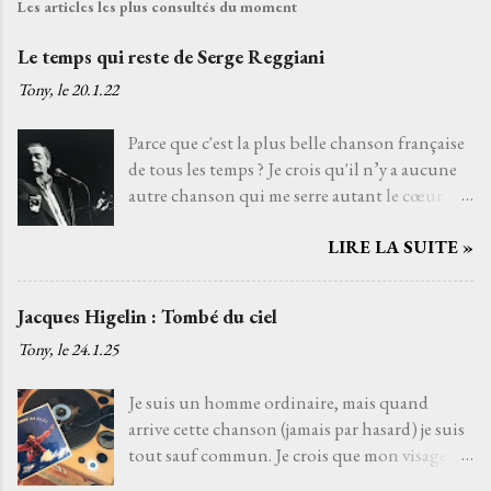
Les articles les plus consultés du moment
Le temps qui reste de Serge Reggiani
Tony, le
20.1.22
Parce que c'est la plus belle chanson française
de tous les temps ? Je crois qu'il n’y a aucune
autre chanson qui me serre autant le cœur
que Le temps qui reste de Serge Reggiani sur
LIRE LA SUITE »
un texte de Jean-Loup Dabadie et une très
belle musique d'Alain Goraguer. Je ne l’ai pas
choisie parce que la voix fatiguée de son
Jacques Higelin : Tombé du ciel
interprète me rappelle celle d'un grand-père
Tony, le
24.1.25
que j'aurais aimé connaître, avec qui j'aurais
pu découvrir la vie. Je ne l’ai pas non plus
Je suis un homme ordinaire, mais quand
choisie parce que choisir Serge Reggiani, c’est
arrive cette chanson (jamais par hasard) je suis
choisir l'un des moyens le plus sûr pour éviter
tout sauf commun. Je crois que mon visage
les jets de pierres des pédants du monde de la
s'illumine de cette lueur musicale, une
musique. Je l’ai choisie parce que, pour moi,