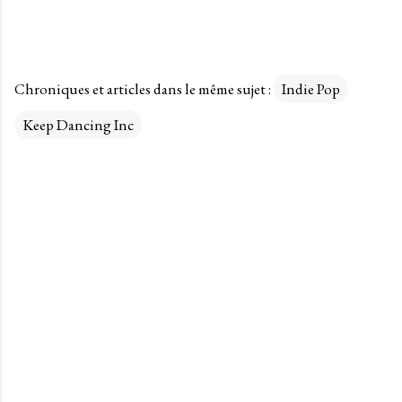
Chroniques et articles dans le même sujet :
Indie Pop
Keep Dancing Inc
C
o
m
m
e
n
t
a
i
r