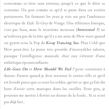
consomme ce titre sans retenue, jusqu'à ce que le désir se
consume. Un peu comme ce qu'il se passe dans ces soirées
parisiennes. En fermant les yeux je vois un peu l'ambiance
électrique de
Fade To Grey
de Visage. Une référence basique,
c'est pas faux, mais le troisième morceau (
Interested ?
) ne
m’enlèvera pas de la tête qu'il y a un zeste de New wave quand
on gratte sous la Pop de
Keep Dancing Inc
. Plus Cold que
New peut-être. Le jeune trio possède d'incroyables talents,
puisque l'intelligence musicale chez eux s'étreint d'une
esthétique époustouflante.
Life Goes On
et
How Should We Feel ?
pour continuer à
danser. Putain quand je dois traverser le centre-ville et qu'il
est bondé parce que ce sont les soldes, qu'est-ce que ça fait du
bien d'avoir cette musique dans les oreilles. Pour peu, je
pourrais me mettre à flotter au-dessus de la foule... Si ce n'est
pas déjà fait...