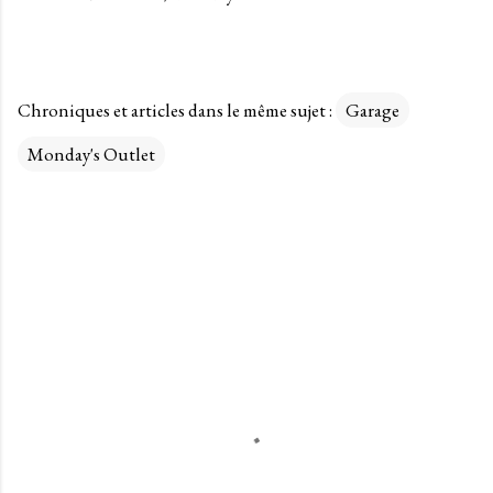
Chroniques et articles dans le même sujet :
Garage
Monday's Outlet
C
o
m
m
e
n
t
a
i
r