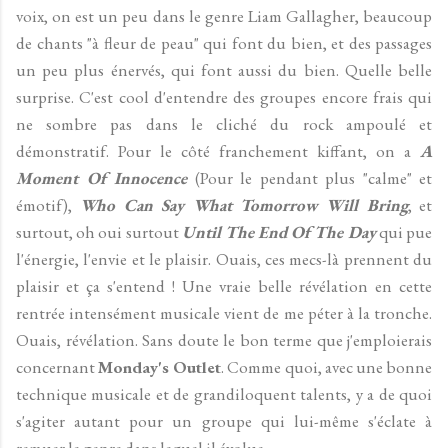
voix, on est un peu dans le genre Liam Gallagher, beaucoup
de chants "à fleur de peau" qui font du bien, et des passages
un peu plus énervés, qui font aussi du bien. Quelle belle
surprise. C'est cool d'entendre des groupes encore frais qui
ne sombre pas dans le cliché du rock ampoulé et
démonstratif. Pour le côté franchement kiffant, on a
A
Moment Of Innocence
(Pour le pendant plus "calme" et
émotif),
Who Can Say What Tomorrow Will Bring
, et
surtout, oh oui surtout
Until The End Of The Day
qui pue
l'énergie, l'envie et le plaisir. Ouais, ces mecs-là prennent du
plaisir et ça s'entend ! Une vraie belle révélation en cette
rentrée intensément musicale vient de me péter à la tronche.
Ouais, révélation. Sans doute le bon terme que j'emploierais
concernant
Monday's Outlet
. Comme quoi, avec une bonne
technique musicale et de grandiloquent talents, y a de quoi
s'agiter autant pour un groupe qui lui-même s'éclate à
remuer le genre dans lequel il évolue.