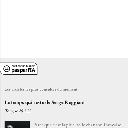
e
s
Les articles les plus consultés du moment
Le temps qui reste de Serge Reggiani
Tony, le
20.1.22
Parce que c'est la plus belle chanson française