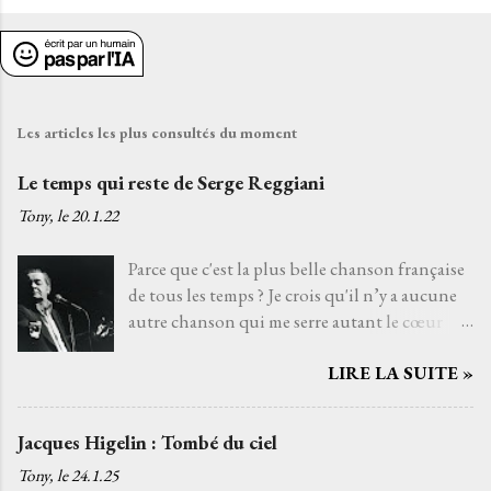
Les articles les plus consultés du moment
Le temps qui reste de Serge Reggiani
Tony, le
20.1.22
Parce que c'est la plus belle chanson française
de tous les temps ? Je crois qu'il n’y a aucune
autre chanson qui me serre autant le cœur
que Le temps qui reste de Serge Reggiani sur
LIRE LA SUITE »
un texte de Jean-Loup Dabadie et une très
belle musique d'Alain Goraguer. Je ne l’ai pas
choisie parce que la voix fatiguée de son
Jacques Higelin : Tombé du ciel
interprète me rappelle celle d'un grand-père
Tony, le
24.1.25
que j'aurais aimé connaître, avec qui j'aurais