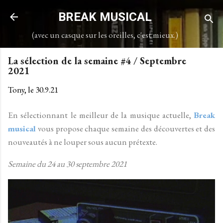
Accéder au contenu principal
BREAK MUSICAL
(avec un casque sur les oreilles, c'est mieux.)
La sélection de la semaine #4 / Septembre
2021
Tony, le
30.9.21
En sélectionnant le meilleur de la musique actuelle,
Break
musical
vous propose chaque semaine des découvertes et des
nouveautés à ne louper sous aucun prétexte.
Semaine du 24 au 30 septembre 2021