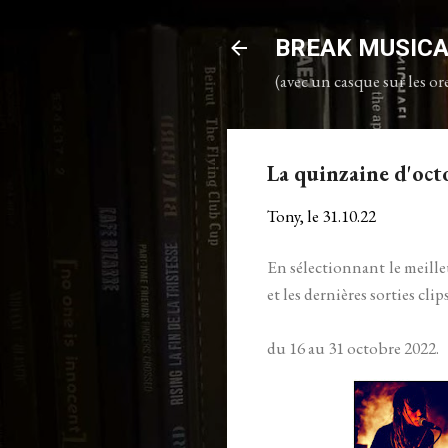
BREAK MUSIC
(avec un casque sur les ore
La quinzaine d'oct
Tony, le
31.10.22
En sélectionnant le meille
et les dernières sorties cli
du 16 au 31 octobre 2022.