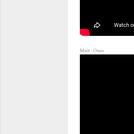
Miët - Ones