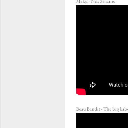
Makja - Nos 2 mains
Beau Bandit - The big ka