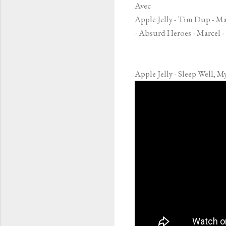
Avec
Apple Jelly - Tim Dup - Ma
- Absurd Heroes - Marcel - 
Apple Jelly - Sleep Well, M