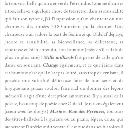
la trouve si belle qu'on a envie de l'étreindre. Comme d'autres
titres, celle-ci a quelque chose de très rétro, dans sa musicalité
qui fait son rythme, j'ai l'impression qu'un chanteur ou une
chanteuse des années 70-80 auraient pu la chanter. Une
chanteuse oui, j'adore la part de féminité qu'Oldelaf dégage,
j'adore sa sensibilité, sa bienveillance, sa délicatesse, sa
tendresse et bien entendu, son humour (même s'il se fait de
plus en plus rare) !
Mille milliards
fait partie de celle qu'on
danse en souriant.
Change
également, et ce que j'aime dans
cet humour c'est qu'il n'est pas lourd, sans trop de cynisme, il
possède une subtilité délicieuse faite de bon sens et de
logique sans jamais vouloir faire mal ou donner des leçons
même s'il s'agit d'une déception amoureuse. Il y a aussi de la
poésie, beaucoup de poésie chez Oldelaf. Je retiens également
(cœur avec les doigts)
Marie
et
Rue des Pyrénées
, toujours
des titres-ballades à la guitare ou au piano, légers, doux, qui
me serrent l'intérieur du ventre. C'est que dans ses histoires il