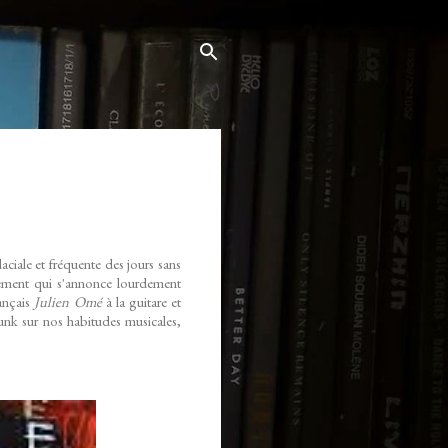
aciale et fréquente des jours sans
tement qui s'annonce lourdement
rançais
Julien Omé
à la guitare et
 punk sur nos habitudes musicales,