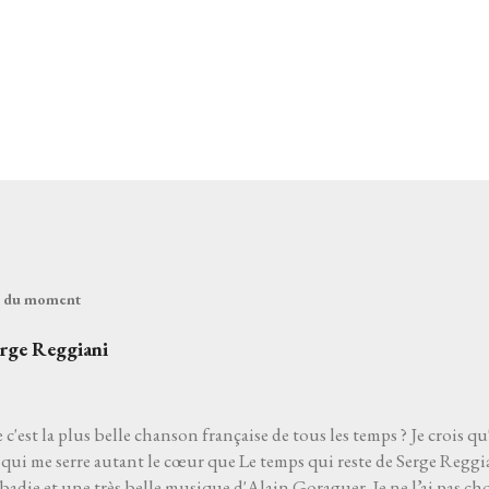
és du moment
erge Reggiani
 c'est la plus belle chanson française de tous les temps ? Je crois qu
qui me serre autant le cœur que Le temps qui reste de Serge Reggia
die et une très belle musique d'Alain Goraguer. Je ne l’ai pas choi