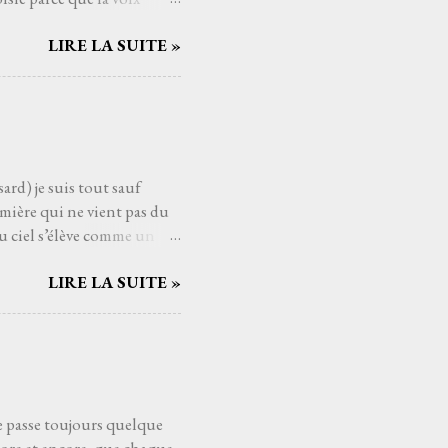
mé connaître, avec qui
LIRE LA SUITE »
Serge Reggiani, c’est
ts du monde de la musique.
us les temps. Et si
nt. C'est une de ces
aucoup de gens j'imagine,
ard) je suis tout sauf
mière qui ne vient pas du
u ciel s’élève comme un
ui pèsent sur les épaules
LIRE LA SUITE »
ssant la mélodie se mêler à
es cieux dès fois que… un
t au cœur comme un poème
éloigne, comme si Higelin me
eux. Les souvenirs, les
se passe toujours quelque