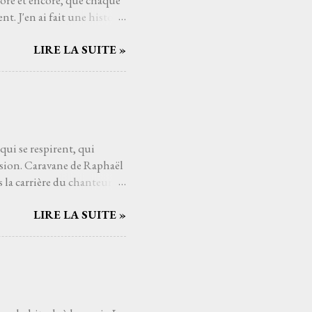
core et encore, que chaque
t. J'en ai fait une histoire
raides (1989) de Têtes
LIRE LA SUITE »
voir y trouver sa place dans
pas besoin de moi, mais
 les rêves et dans les
en, j'ai besoin de passer du
oment, même pour cinq
 qui se respirent, qui
asion. Caravane de Raphaël
la carrière du chanteur : il
est une halte sous un ciel
LIRE LA SUITE »
mières notes de Caravane ,
caresser la peau. La
 entre fragilité et ferveur,
ce s’entrelacent comme les
mporel de disque : Ne
..