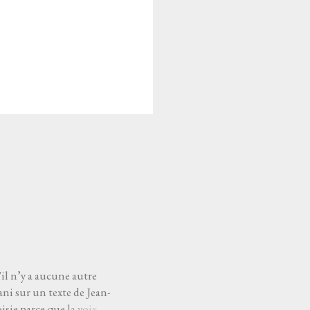
'il n’y a aucune autre
ni sur un texte de Jean-
sie parce que la voix