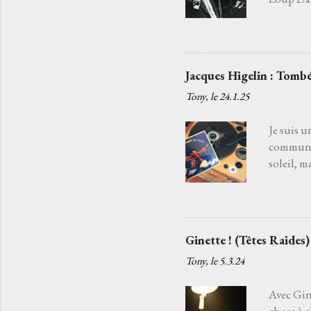
fatiguée 
j'aurais 
choisir l
Je l’ai c
Jacques Higelin : Tombé
quelqu’un
Tony, le
24.1.25
chansons
c'est par
Je suis u
commun. 
soleil, m
souffle d
disparaît
la danse 
chanteur
Ginette ! (Têtes Raides)
ancien qu
Tony, le
5.3.24
tendait l
regrets, l
Avec Gine