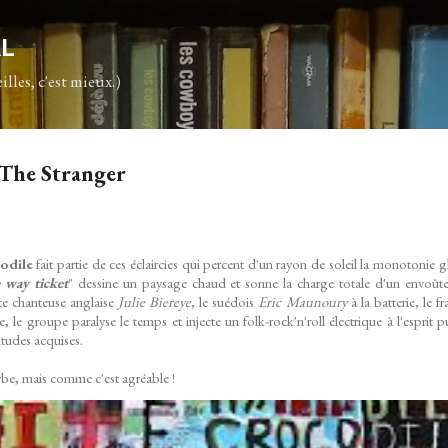
Accéder au contenu principal
AL
illes, c'est mieux.)
 The Stranger
odile
fait partie de ces éclaircies qui percent d'un rayon de soleil la monotonie gl
 way ticket
" dessine un paysage chaud et sonne la charge totale d'un envoû
nte chanteuse anglaise
Julie Biereye
, le suédois
Eric Maunoury
à la batterie, le f
e, le groupe paralyse le temps et injecte un folk-rock'n'roll électrique à l'esprit
itudes acquises.
rbe, mais comme c'est agréable !