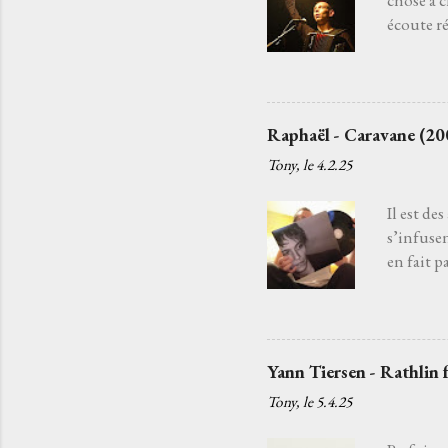
chose à 
écoute ré
sans fin.
Raides . 
cette sus
moi j’ai 
Raphaël - Caravane (20
envies, p
Tony, le
4.2.25
temps av
minutes t
Il est de
s’infuse
en fait p
est un c
chargé ma
la chanso
guitare a
Yann Tiersen - Rathlin 
tandis q
Tony, le
5.4.25
fils d’un
partons p