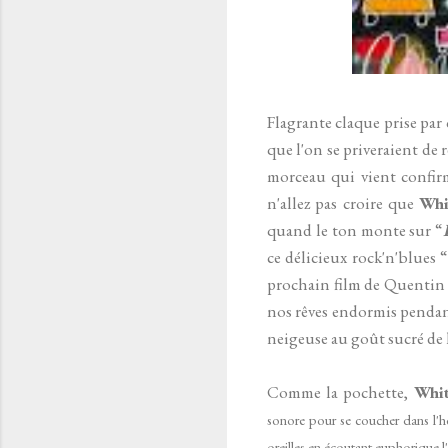
Flagrante claque prise par 
que l'on se priveraient de r
morceau qui vient confirm
n'allez pas croire que
Whi
quand le ton monte sur “
ce délicieux rock'n'blues “
prochain film de Quentin Ta
nos rêves endormis pendan
neigeuse au goût sucré de 
Comme la pochette,
Whit
sonore pour se coucher dans l'he
oreilles en écoutant euphorique l