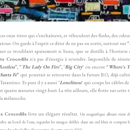
ces onze titres qui s’enchaînent, et véhiculent des flashs, des odeu
etour. On garde à l'esprit ce désir de ne pas en sortir, surtout sur “
er ce troublant apaisement si beau, que se distille à l'horizon 
te Crocodile
n'a pas d'énergie à revendre. Impossible de résiste
Restless
”, “
The Lady On Fire
”, "
Big City
" ou encore “
Where's 
Santa Fé
” qui pourrait se retrouver dans la future B.O, déjà culti
rantino. Et puis il y a aussi "
Loneliness
" qui coupe les câbles de
t quatre minutes vingt-huit.
La tête ailleurs, elle flotte sur cette
la mélancolie.
e Crocodile
livre un élégant résultat.
Un magnifique album vient 
rbe au bord de l'eau, regarder les nuages défilés dans un ciel bleu et compter les
'une des plus belles découvertes de cette année 2015.