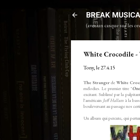
BREAK MUSIC
(avec un casque sur les ore
White Crocodile -
Tony, le
27.4.15
The Stranger
de
White Croc
mélodies. Le premier titre "
One
excitant. Sublimé par la palpita
l'américain
Jeff Hallam
à la bass
bouleversant au passage nos cert
Un album qui percute, qui pertu