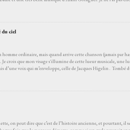
de son interprète me rappelle celle d'un grand-père que j'aurais ai
pu découvrir la vie. Je ne l’ai pas non plus choisie parce que choisir 
'un des moyens le plus sûr pour éviter les jets de pierres des pédan
hoisie parce que, pour moi, c’est la plus belle chanson française de to
 du ciel
 venait à dire que ce n’est pas le cas, je le prendrais personnelleme
 que l’on ne découvre pas par hasard. Pour moi, et comme pour be
 le film Deux jours à tuer avec Albert Dupontel qu...
n homme ordinaire, mais quand arrive cette chanson (jamais par has
Je crois que mon visage s'illumine de cette lueur musicale, une lu
ais d’une voix qui m’enveloppe, celle de Jacques Higelin . Tombé d
ans l’air. Les premières notes s’immiscent sous ma peau, et tout ce q
, s’évapore comme une brume matinale. Parfois je ferme les yeux, lai
du vent. Parfois je regarde les étoiles s'il fait nuit. Je regarde vers l
 de charme ou un pot d’fleurs… Les mots, ces mots, s’accrochen
e j'aurais toujours connu sans jamais l’avoir appris. La gravité s’
a main pour m’arracher au sol. Je ne suis plus assis, je plane. Amour
es doutes, les erreurs, les chagrins s’effacent, balayés par ...
tte, on peut dire que c’est de l’histoire ancienne, et pourtant, il 