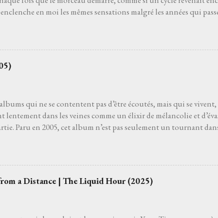
chaque fois que le morceau démarre, comme si un cycle revenait en
enclenche en moi les mêmes sensations malgré les années qui passen
 Ginette est la huitième piste du premier album Not Dead But bien 
Il faut vivre cela, dans la pénombre d'une salle de concert, pour pou
pension du temps. Cette suspension qui balance les âmes. Elle n'a 
besoin d’elle. J’ai besoin de cette présence dans ma vie, complice dans
05)
our rouvrir les tiroirs de souvenirs. Quand ça va mal, quand ça va bi
ec elle, qu’on ne s’en lasse pas, qu’on trouve le goût d’un bon m
rente, c'est court mais ça suffira. Les notes d'ac...
s albums qui ne se contentent pas d’être écoutés, mais qui se vivent,
nt lentement dans les veines comme un élixir de mélancolie et d’év
artie. Paru en 2005, cet album n’est pas seulement un tournant dans 
ri du cœur, un souffle incandescent, un voyage où chaque chanson 
lgré la présence d'un soleil éclatant quand je l'écoute. Dès les pre
n-totem qui donne son nom à l’album, on sent le vent de la liberté 
coustique vibre comme une route sans fin, la voix de Raphaël oscille
from a Distance | The Liquid Hour (2025)
ue les paroles dessinent un horizon mouvant, où l’amour et l’erran
 destin incertain. Puis viennent les joyaux de ce chef-d'œuvre inte
as fâchés , où l’urgence du départ se mêle à une douceur déchiran.