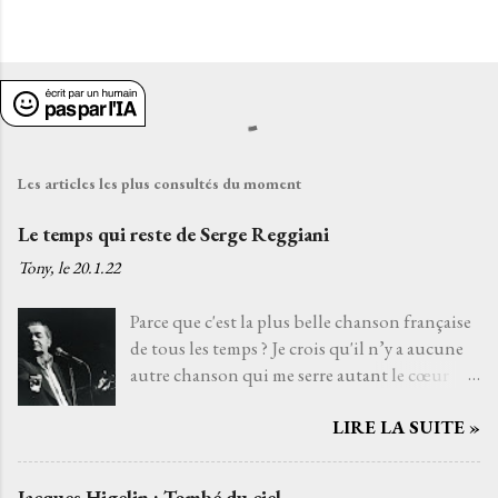
Les articles les plus consultés du moment
Le temps qui reste de Serge Reggiani
Tony, le
20.1.22
Parce que c'est la plus belle chanson française
de tous les temps ? Je crois qu'il n’y a aucune
autre chanson qui me serre autant le cœur
que Le temps qui reste de Serge Reggiani sur
LIRE LA SUITE »
un texte de Jean-Loup Dabadie et une très
belle musique d'Alain Goraguer. Je ne l’ai pas
choisie parce que la voix fatiguée de son
Jacques Higelin : Tombé du ciel