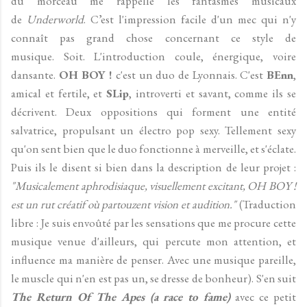
du morceau me rappelle les fantasmes musicaux
de
Underworld
. C’est l'impression facile d'un mec qui n'y
connaît pas grand chose concernant ce style de
musique. Soit. L'introduction coule, énergique, voire
dansante.
OH BOY !
c'est un duo de Lyonnais. C'est
BEnn
,
amical et fertile, et
SLip
, introverti et savant, comme ils se
décrivent. Deux oppositions qui forment une entité
salvatrice, propulsant un électro pop sexy. Tellement sexy
qu'on sent bien que le duo fonctionne à merveille, et s'éclate.
Puis ils le disent si bien dans la description de leur projet :
"Musicalement aphrodisiaque, visuellement excitant, OH BOY !
est un rut créatif où partouzent vision et audition."
(Traduction
libre : Je suis envoûté par les sensations que me procure cette
musique venue d'ailleurs, qui percute mon attention, et
influence ma manière de penser. Avec une musique pareille,
le muscle qui n'en est pas un, se dresse de bonheur). S'en suit
The Return Of The Apes (a race to fame)
avec ce petit