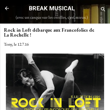
Accéder au contenu principal
BREAK MUSICAL
(avec un casque sur les oreilles, c'est mieux.)
Rock in Loft débarque aux Francofolies de
La Rochelle !
Tony, le
12.7.16