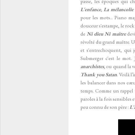
passe, les époques qui c
L'enfance
,
La mélancolie
pour les mots... Piano m
douceur s'estampe, le roc
de
Ni dieu Ni
maître
devi
révolté du grand maître. Un
et s'entrechoquent, qui 
Submerger c'est le mot.
anarchistes
, ou quand la v
Thank you Satan
. Voilà 
les balancer dans nos cœur
temps. Comme un rappel ver
paroles à la fois sensibles
peu connu de son père :
L'