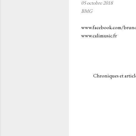
05 octobre 2018
BMG
www.facebook.com/bruno
www.calimusic.fr
Chroniques et articl
C
o
m
m
e
n