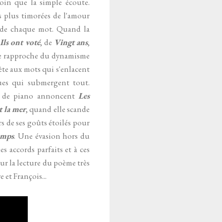
oin que la simple écoute.
s plus timorées de l'amour
s de chaque mot. Quand la
Ils ont voté
,
de
Vingt ans
,
 se rapproche du dynamisme
oète aux mots qui s'enlacent
gues qui submergent tout.
es de piano annoncent
Les
 la mer
, quand elle scande
rs de ses goûts étoilés pour
emps
. Une évasion hors du
s accords parfaits et à ces
r la lecture du poème très
et François...