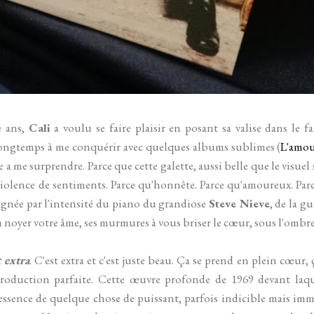
e ans,
Cali
a voulu se faire plaisir en posant sa valise dans le f
longtemps à me conquérir avec quelques albums sublimes (
L'amou
core a me surprendre. Parce que cette galette, aussi belle que le visue
olence de sentiments. Parce qu'honnête. Parce qu'amoureux. Parce
gnée par l'intensité du piano du grandiose
Steve Nieve
, de la g
s à noyer votre âme, ses murmures à vous briser le cœur, sous l'ombr
t extra
. C'est extra et c'est juste beau. Ça se prend en plein cœur, 
ntroduction parfaite. Cette œuvre profonde de 1969 devant laq
’essence de quelque chose de puissant, parfois indicible mais im