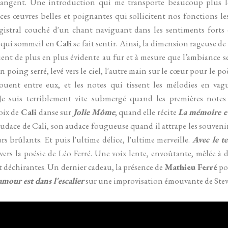
hangent. Une introduction qui me transporte beaucoup plus l
ces œuvres belles et poignantes qui sollicitent nos fonctions le
agistral couché d'un chant naviguant dans les sentiments fort
k qui sommeil en
Cali
se fait sentir. Ainsi, la dimension rageuse de
ent de plus en plus évidente au fur et à mesure que l’ambiance
 poing serré, levé vers le ciel, l'autre main sur le cœur pour le p
jouent entre eux, et les notes qui tissent les mélodies en va
 Je suis terriblement vite submergé quand les premières not
oix de
Cali
danse sur
Jolie Môme
, quand elle récite
La mémoire et
l’audace de Cali, son audace fougueuse quand il attrape les souveni
s brûlants. Et puis l'ultime délice, l'ultime merveille.
Avec le t
s la poésie de Léo Ferré. Une voix lente, envoûtante, mêlée à de
 et déchirantes. Un dernier cadeau, la présence de
Mathieu Ferré
pou
amour est dans l'escalier
sur une improvisation émouvante de Steve 