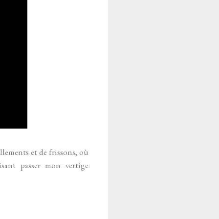
llements et de frissons, où
sant passer mon vertige