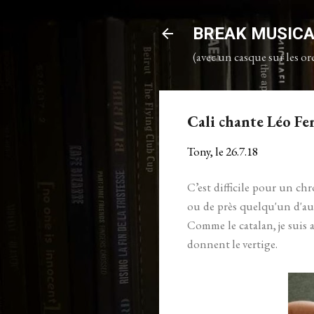
BREAK MUSIC
(avec un casque sur les ore
Cali chante Léo Fe
Tony, le
26.7.18
C’est difficile pour un c
ou de près quelqu'un d'a
Comme le catalan, je suis au
donnent le vertige.