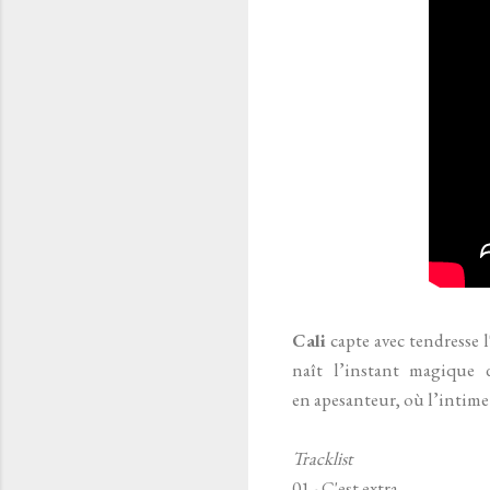
Cali
capte avec tendresse 
naît l’instant magique 
en
apesanteur, où l’intime
Tracklist
01 - C'est extra