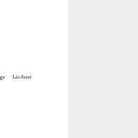
ge
Léo Ferré