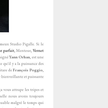
ameux Studio Pigalle. Si le
r parfait
, Menteur,
Vernet
l signé
Yann Orhan
, est une
 qu'il y a la puissance des
uitare de
François Poggio
,
e bienveillante et puissante
ça vous attrape les tripes et
uelle nous avons toujours
muable malgré le temps qui