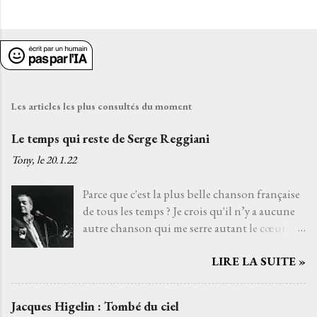
Les articles les plus consultés du moment
Le temps qui reste de Serge Reggiani
Tony, le
20.1.22
Parce que c'est la plus belle chanson française
de tous les temps ? Je crois qu'il n’y a aucune
autre chanson qui me serre autant le cœur
que Le temps qui reste de Serge Reggiani sur
LIRE LA SUITE »
un texte de Jean-Loup Dabadie et une très
belle musique d'Alain Goraguer. Je ne l’ai pas
choisie parce que la voix fatiguée de son
Jacques Higelin : Tombé du ciel
interprète me rappelle celle d'un grand-père