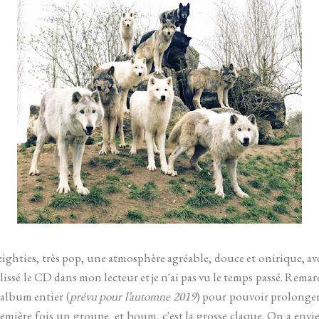
ighties, très pop, une atmosphère agréable, douce et onirique, a
i glissé le CD dans mon lecteur et je n'ai pas vu le temps passé. Rema
 album entier (
prévu pour l’automne 2019
) pour pouvoir prolonger 
emière fois un groupe, et boum, c'est la grosse claque. On a envie