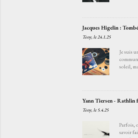
fatiguée 
j'aurais 
choisir l
Je l’ai c
Jacques Higelin : Tombé
quelqu’un
Tony, le
24.1.25
chansons
c'est par
Je suis u
commun. 
soleil, m
souffle d
disparaît
la danse 
chanteur
Yann Tiersen - Rathlin 
ancien qu
Tony, le
5.4.25
tendait l
regrets, l
Parfois, 
savoir fa