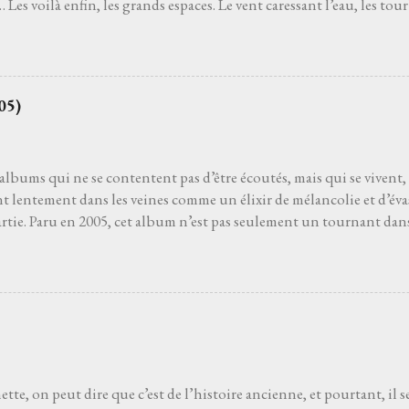
 Les voilà enfin, les grands espaces. Le vent caressant l’eau, les tourb
ui s’infiltre comme une brume légère. Il n’y a pas de retour en arriè
nt vers l’horizon, porté par le souffle d’un piano qui résonne c
e vais y aller franco et je l’ai déjà dit. Yann Tiersen , c’est plus qu’
’émotions. Depuis mes vingt ans, ses notes ont tissé la bande-son 
05)
ontre-courant. Des accords de La Valse des Monstres à la gravité b
 , il y a toujours cette capacité à saisir l’instant pour suspendre 
ion d’exister pleinement dans l’éphémère et surtout à sortir du ca..
s albums qui ne se contentent pas d’être écoutés, mais qui se vivent,
nt lentement dans les veines comme un élixir de mélancolie et d’év
artie. Paru en 2005, cet album n’est pas seulement un tournant dans 
ri du cœur, un souffle incandescent, un voyage où chaque chanson 
lgré la présence d'un soleil éclatant quand je l'écoute. Dès les pre
n-totem qui donne son nom à l’album, on sent le vent de la liberté 
coustique vibre comme une route sans fin, la voix de Raphaël oscille
ue les paroles dessinent un horizon mouvant, où l’amour et l’erran
 destin incertain. Puis viennent les joyaux de ce chef-d'œuvre inte
as fâchés , où l’urgence du départ se mêle à une douceur déchiran.
tte, on peut dire que c’est de l’histoire ancienne, et pourtant, il 