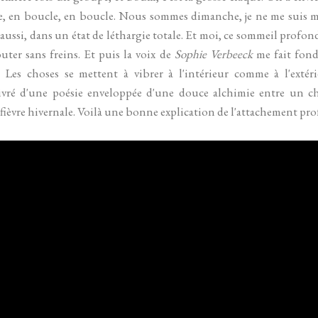
e, en boucle, en boucle. Nous sommes dimanche, je ne me suis m
aussi, dans un état de léthargie totale. Et moi, ce sommeil profond, 
er sans freins. Et puis la voix de
Sophie Verbeeck
me fait fond
Les choses se mettent à vibrer à l'intérieur comme à l'extéri
enivré d'une poésie enveloppée d'une douce alchimie entre un c
 fièvre hivernale. Voilà une bonne explication de l'attachement pro