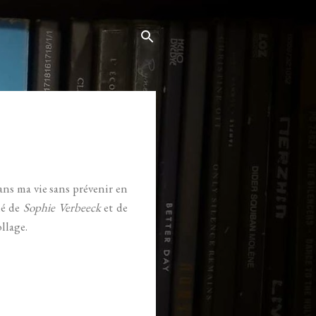
ns ma vie sans prévenir en
mé de
Sophie Verbeeck
et de
llage.