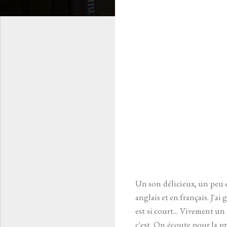
Un son délicieux, un peu e
anglais et en français. J'a
est si court... Vivement un
c'est. On écoute pour la pr