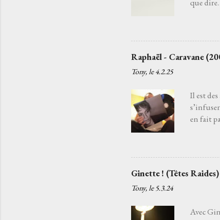
que dire…
mélodie q
glisseme
oublié. J
passeur d
Raphaël - Caravane (20
rêves à c
Tony, le
4.2.25
Dust Lane
l’impress
Il est de
s’infuse
en fait p
est un c
chargé ma
la chanso
guitare a
Ginette ! (Têtes Raides)
tandis q
Tony, le
5.3.24
fils d’un
partons p
Avec Gine