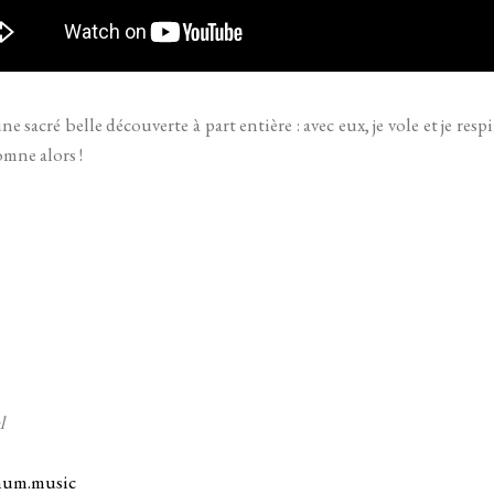
e sacré belle découverte à part entière : avec eux, je vole et je resp
mne alors !
l
hum.music