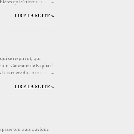
ières qui s’étirent et la
re ici, juste un lent
LIRE LA SUITE »
omme un battement de cœur
un compositeur, c’est un
de mes errances, de mes
rute de EUSA en passant par
le temps, à nous donner
.
 qui se respirent, qui
asion. Caravane de Raphaël
la carrière du chanteur : il
est une halte sous un ciel
LIRE LA SUITE »
mières notes de Caravane ,
caresser la peau. La
 entre fragilité et ferveur,
ce s’entrelacent comme les
mporel de disque : Ne
..
se passe toujours quelque