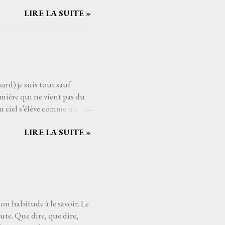
mé connaître, avec qui
LIRE LA SUITE »
Serge Reggiani, c’est
ts du monde de la musique.
us les temps. Et si
nt. C'est une de ces
aucoup de gens j'imagine,
ard) je suis tout sauf
mière qui ne vient pas du
u ciel s’élève comme un
ui pèsent sur les épaules
LIRE LA SUITE »
ssant la mélodie se mêler à
es cieux dès fois que… un
t au cœur comme un poème
éloigne, comme si Higelin me
eux. Les souvenirs, les
son habitude à le savoir. Le
ute. Que dire, que dire,