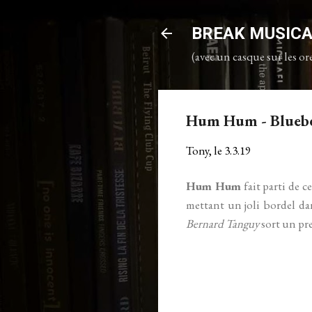
BREAK MUSIC
(avec un casque sur les ore
Hum Hum - Bluebe
Tony, le
3.3.19
Hum Hum
fait parti de 
mettant un joli bordel d
Bernard Tanguy
sort un pr