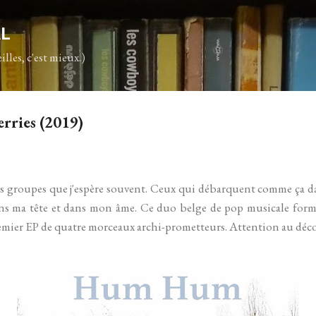
Accéder au contenu principal
AL
illes, c'est mieux.)
rries (2019)
ces groupes que j'espère souvent. Ceux qui débarquent comme ça da
ans ma tête et dans mon âme. Ce duo belge de pop musicale for
emier EP de quatre morceaux archi-prometteurs. Attention au déco