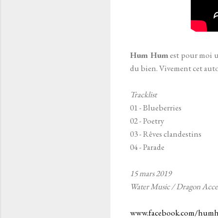
Hum Hum
est pour moi un
du bien. Vivement cet auto
Tracklist
01 - Blueberries
02 - Poetry
03 - Rêves clandestins
04 - Parade
15 mars 2019
Water Music / Dragon Acce
www.facebook.com/hum