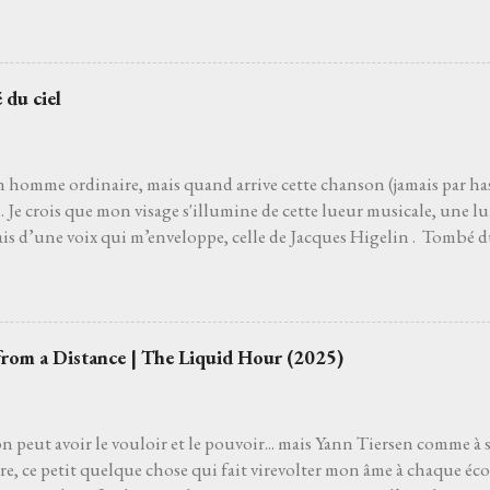
de son interprète me rappelle celle d'un grand-père que j'aurais ai
pu découvrir la vie. Je ne l’ai pas non plus choisie parce que choisir 
'un des moyens le plus sûr pour éviter les jets de pierres des pédan
hoisie parce que, pour moi, c’est la plus belle chanson française de to
 du ciel
 venait à dire que ce n’est pas le cas, je le prendrais personnelleme
 que l’on ne découvre pas par hasard. Pour moi, et comme pour be
 le film Deux jours à tuer avec Albert Dupontel qu...
n homme ordinaire, mais quand arrive cette chanson (jamais par has
Je crois que mon visage s'illumine de cette lueur musicale, une lu
ais d’une voix qui m’enveloppe, celle de Jacques Higelin . Tombé d
ans l’air. Les premières notes s’immiscent sous ma peau, et tout ce q
, s’évapore comme une brume matinale. Parfois je ferme les yeux, lai
du vent. Parfois je regarde les étoiles s'il fait nuit. Je regarde vers l
 de charme ou un pot d’fleurs… Les mots, ces mots, s’accrochen
from a Distance | The Liquid Hour (2025)
e j'aurais toujours connu sans jamais l’avoir appris. La gravité s’
a main pour m’arracher au sol. Je ne suis plus assis, je plane. Amour
es doutes, les erreurs, les chagrins s’effacent, balayés par ...
on peut avoir le vouloir et le pouvoir... mais Yann Tiersen comme à 
ire, ce petit quelque chose qui fait virevolter mon âme à chaque éco