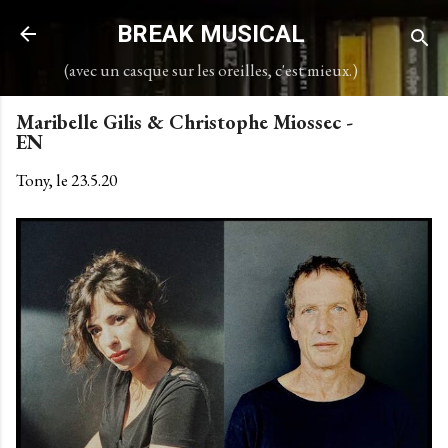
Accéder au contenu principal
BREAK MUSICAL
(avec un casque sur les oreilles, c'est mieux.)
Maribelle Gilis & Christophe Miossec -
EN
Tony, le
23.5.20