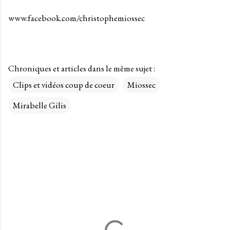
www.facebook.com/christophemiossec
Chroniques et articles dans le même sujet :
Clips et vidéos coup de coeur
Miossec
Mirabelle Gilis
C
o
m
m
e
n
t