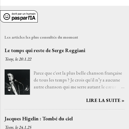
Les articles les plus consultés du moment
Le temps qui reste de Serge Reggiani
Tony, le
20.1.22
Parce que c'est la plus belle chanson française
de tous les temps ? Je crois qu'il n’y a aucune
autre chanson qui me serre autant le cœur
que Le temps qui reste de Serge Reggiani sur
LIRE LA SUITE »
un texte de Jean-Loup Dabadie et une très
belle musique d'Alain Goraguer. Je ne l’ai pas
choisie parce que la voix fatiguée de son
Jacques Higelin : Tombé du ciel
interprète me rappelle celle d'un grand-père
Tony, le
24.1.25
que j'aurais aimé connaître, avec qui j'aurais