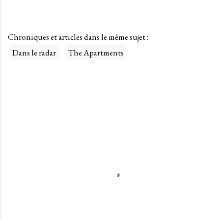
Chroniques et articles dans le même sujet :
Dans le radar
The Apartments
C
o
m
m
e
n
t
a
i
r
e