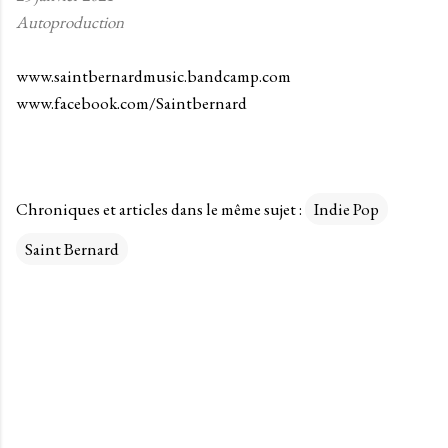
Autoproduction
www.saintbernardmusic.bandcamp.com
www.facebook.com/Saintbernard
Chroniques et articles dans le même sujet :
Indie Pop
Saint Bernard
C
o
m
m
e
n