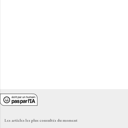
t
a
i
r
e
s
Les articles les plus consultés du moment