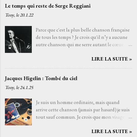
Le temps qui reste de Serge Reggiani
Tony, le
20.1.22
Parce que c'est la plus belle chanson française
de tous les temps ? Je crois qu'il n’y a aucune
autre chanson qui me serre autant le cœur
que Le temps qui reste de Serge Reggiani sur
LIRE LA SUITE »
un texte de Jean-Loup Dabadie et une très
belle musique d'Alain Goraguer. Je ne l’ai pas
choisie parce que la voix fatiguée de son
Jacques Higelin : Tombé du ciel
interprète me rappelle celle d'un grand-père
Tony, le
24.1.25
que j'aurais aimé connaître, avec qui j'aurais
pu découvrir la vie. Je ne l’ai pas non plus
Je suis un homme ordinaire, mais quand
choisie parce que choisir Serge Reggiani, c’est
arrive cette chanson (jamais par hasard) je suis
choisir l'un des moyens le plus sûr pour éviter
tout sauf commun. Je crois que mon visage
les jets de pierres des pédants du monde de la
s'illumine de cette lueur musicale, une
musique. Je l’ai choisie parce que, pour moi,
LIRE LA SUITE »
lumière qui ne vient pas du soleil, mais d’une
c’est la plus belle chanson française de tous les