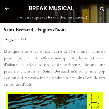
Accéder au contenu principal
BREAK MUSICAL
(avec un casque sur les oreilles, c'est mieux.)
Saint Bernard - Fugues d'août
Tony, le
7.3.21
Musique ensoleillée en ces heures de février aux odeurs de
printemps, pochette efficace m'inspirant jalousie et envie
d'odeurs de crème solaire et de barbecues, j'écoute une
première chanson et
Saint Bernard
m'insuffle une pop
évasion qui me convainc de tendre un peu plus l'oreille vers
ces fugues d'août.