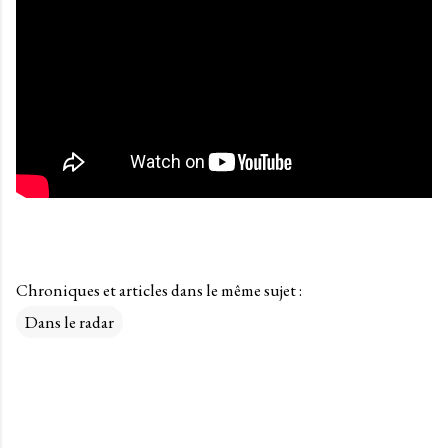
Chroniques et articles dans le même sujet :
Dans le radar
C
o
m