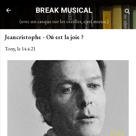
Accéder au contenu principal
BREAK MUSICAL
(avec un casque sur les oreilles, c'est mieux.)
Jeancristophe - Où est la joie ?
Tony, le
14.4.21