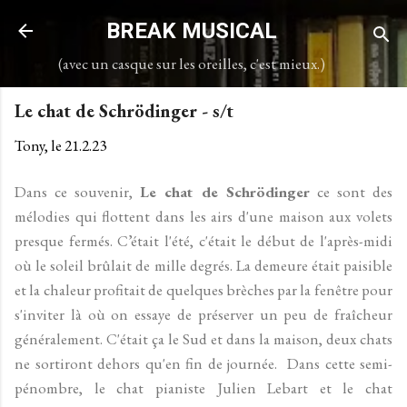
Accéder au contenu principal
BREAK MUSICAL
(avec un casque sur les oreilles, c'est mieux.)
Le chat de Schrödinger - s/t
Tony, le
21.2.23
Dans ce souvenir,
Le chat de Schrödinger
ce sont des
mélodies qui flottent dans les airs d'une maison aux volets
presque fermés. C’était l'été, c'était le début de l'après-midi
où le soleil brûlait de mille degrés. La demeure était paisible
et la chaleur profitait de quelques brèches par la fenêtre pour
s'inviter là où on essaye de préserver un peu de fraîcheur
généralement. C'était ça le Sud et dans la maison, deux chats
ne sortiront dehors qu'en fin de journée. Dans cette semi-
pénombre, le chat pianiste Julien Lebart et le chat