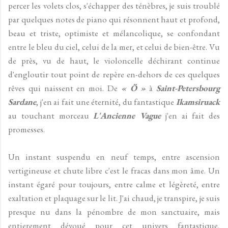
percer les volets clos, s'échapper des ténèbres, je suis troublé
par quelques notes de piano qui résonnent haut et profond,
beau et triste, optimiste et mélancolique, se confondant
entre le bleu du ciel, celui de la mer, et celui de bien-être. Vu
de près, vu de haut, le violoncelle déchirant continue
d'engloutir tout point de repère en-dehors de ces quelques
rêves qui naissent en moi. De
« Ö »
à
Saint-Petersbourg
Sardane
, j'en ai fait une éternité, du fantastique
Ikamsiruack
au touchant morceau
L'Ancienne Vague
j'en ai fait des
promesses.
Un instant suspendu en neuf temps, entre ascension
vertigineuse et chute libre c'est le fracas dans mon âme. Un
instant égaré pour toujours, entre calme et légèreté, entre
exaltation et plaquage sur le lit. J'ai chaud, je transpire, je suis
presque nu dans la pénombre de mon sanctuaire, mais
entierement dévoué pour cet univers fantastique,