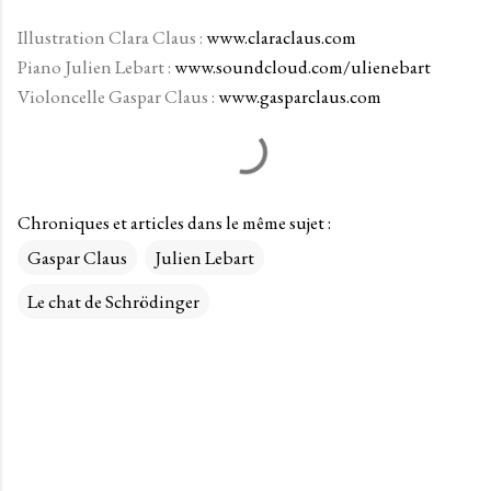
Illustration Clara Claus :
www.claraclaus.com
Piano Julien Lebart :
www.soundcloud.com/ulienebart
Violoncelle Gaspar Claus :
www.gasparclaus.com
Chroniques et articles dans le même sujet :
Gaspar Claus
Julien Lebart
Le chat de Schrödinger
C
o
m
m
e