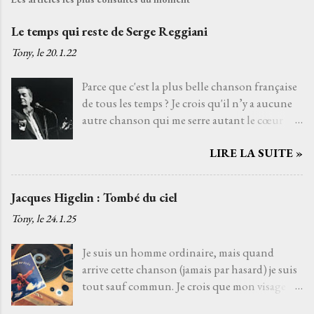
Le temps qui reste de Serge Reggiani
Tony, le
20.1.22
Parce que c'est la plus belle chanson française
de tous les temps ? Je crois qu'il n’y a aucune
autre chanson qui me serre autant le cœur
que Le temps qui reste de Serge Reggiani sur
LIRE LA SUITE »
un texte de Jean-Loup Dabadie et une très
belle musique d'Alain Goraguer. Je ne l’ai pas
choisie parce que la voix fatiguée de son
Jacques Higelin : Tombé du ciel
interprète me rappelle celle d'un grand-père
Tony, le
24.1.25
que j'aurais aimé connaître, avec qui j'aurais
pu découvrir la vie. Je ne l’ai pas non plus
Je suis un homme ordinaire, mais quand
choisie parce que choisir Serge Reggiani, c’est
arrive cette chanson (jamais par hasard) je suis
choisir l'un des moyens le plus sûr pour éviter
tout sauf commun. Je crois que mon visage
les jets de pierres des pédants du monde de la
s'illumine de cette lueur musicale, une
musique. Je l’ai choisie parce que, pour moi,