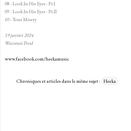
08 - Look In His Eyes - Pt.I
09 - Look In His Eyes - Pt.II
10 - Your Misery
19 janvier 2024
Waromni Prod
www.facebook.com/heekamusic
Chroniques et articles dans le même sujet :
Heeka
C
o
m
m
e