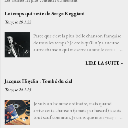
Les articles les plus consultés du moment
Le temps qui reste de Serge Reggiani
Tony, le
20.1.22
Parce que c'est la plus belle chanson française
de tous les temps ? Je crois qu'il n’y a aucune
autre chanson qui me serre autant le cœur
que Le temps qui reste de Serge Reggiani sur
LIRE LA SUITE »
un texte de Jean-Loup Dabadie et une très
belle musique d'Alain Goraguer. Je ne l’ai pas
choisie parce que la voix fatiguée de son
Jacques Higelin : Tombé du ciel
interprète me rappelle celle d'un grand-père
Tony, le
24.1.25
que j'aurais aimé connaître, avec qui j'aurais
pu découvrir la vie. Je ne l’ai pas non plus
Je suis un homme ordinaire, mais quand
choisie parce que choisir Serge Reggiani, c’est
arrive cette chanson (jamais par hasard) je suis
choisir l'un des moyens le plus sûr pour éviter
tout sauf commun. Je crois que mon visage
les jets de pierres des pédants du monde de la
s'illumine de cette lueur musicale, une
musique. Je l’ai choisie parce que, pour moi,