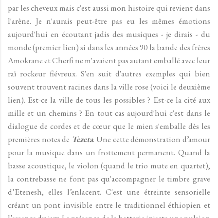
par les cheveux mais c'est aussi mon histoire qui revient dans
l'arène. Je n'aurais peut-être pas eu les mêmes émotions
aujourd'hui en écoutant jadis des musiques - je dirais - du
monde (premier lien) si dans les années 90 la bande des frères
Amokrane et Cherfi ne m'avaient pas autant emballé avec leur
raï rockeur fiévreux. S'en suit d'autres exemples qui bien
souvent trouvent racines dans la ville rose (voici le deuxième
lien). Est-ce la ville de tous les possibles ? Est-ce la cité aux
mille et un chemins ? En tout cas aujourd'hui c'est dans le
dialogue de cordes et de cœur que le mien s'emballe dès les
premières notes de
Tezeta
. Une cette démonstration d’amour
pour la musique dans un frottement permanent. Quand la
basse acoustique, le violon (quand le trio mute en quartet),
la contrebasse ne font pas qu'accompagner le timbre grave
d’Etenesh, elles l’enlacent. C'est une étreinte sensorielle
créant un pont invisible entre le traditionnel éthiopien et
l’essence du jazz. La présence de la batterie injecte une pulsion