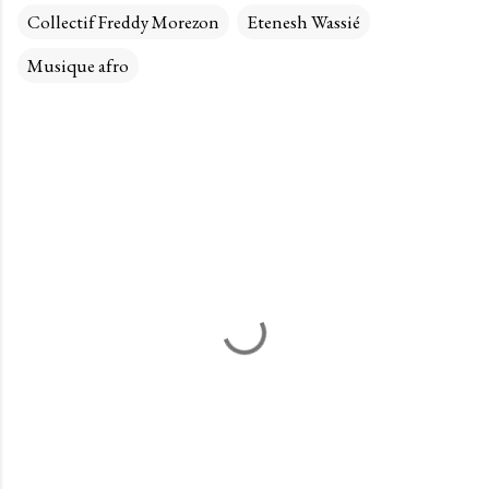
Collectif Freddy Morezon
Etenesh Wassié
Musique afro
C
o
m
m
e
n
t
a
i
r
e
s