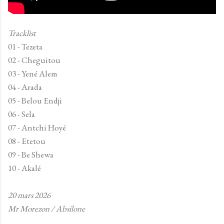
Tracklist
01 - Tezeta
02 - Cheguitou
03 - Yené Alem
04 - Arada
05 - Belou Endji
06 - Sela
07 - Antchi Hoyé
08 - Etetou
09 - Be Shewa
10 - Akalé
20 mars 2026
Mr Morezon / Absilone