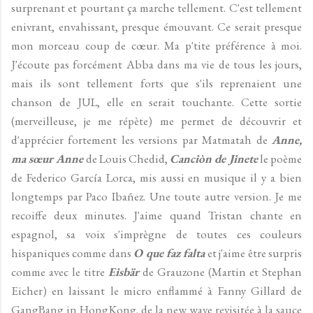
surprenant et pourtant ça marche tellement. C'est tellement
enivrant, envahissant, presque émouvant. Ce serait presque
mon morceau coup de cœur. Ma p'tite préférence à moi.
J'écoute pas forcément Abba dans ma vie de tous les jours,
mais ils sont tellement forts que s'ils reprenaient une
chanson de JUL, elle en serait touchante. Cette sortie
(merveilleuse, je me répète) me permet de découvrir et
d'apprécier fortement les versions par Matmatah de
Anne,
ma sœur Anne
de Louis Chedid,
Canciòn de Jinete
le poème
de Federico García Lorca, mis aussi en musique il y a bien
longtemps par Paco Ibañez. Une toute autre version. Je me
recoiffe deux minutes. J'aime quand Tristan chante en
espagnol, sa voix s'imprègne de toutes ces couleurs
hispaniques comme dans
O que faz falta
et j'aime être surpris
comme avec le titre
Eisbär
de Grauzone (Martin et Stephan
Eicher) en laissant le micro enflammé à Fanny Gillard de
GangBang in HongKong. de la new wave revisitée à la sauce