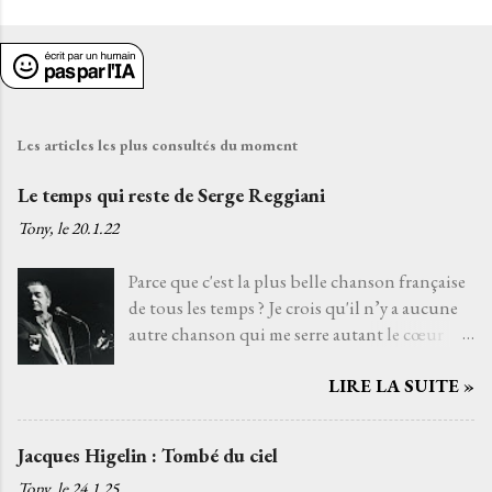
E
n
r
e
g
i
Les articles les plus consultés du moment
s
t
Le temps qui reste de Serge Reggiani
r
Tony, le
20.1.22
e
r
Parce que c'est la plus belle chanson française
u
de tous les temps ? Je crois qu'il n’y a aucune
n
autre chanson qui me serre autant le cœur
c
que Le temps qui reste de Serge Reggiani sur
o
m
LIRE LA SUITE »
un texte de Jean-Loup Dabadie et une très
m
belle musique d'Alain Goraguer. Je ne l’ai pas
e
choisie parce que la voix fatiguée de son
Jacques Higelin : Tombé du ciel
n
interprète me rappelle celle d'un grand-père
t
Tony, le
24.1.25
que j'aurais aimé connaître, avec qui j'aurais