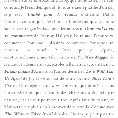
conquis. Je l'étais déjà quand ils nous avaient gratifié d'un joli
clip avec
Tombé pour la France
d'Etienne Daho.
Doublement conquis, c'est bon, l'album est adopté. Je clique
sur la lecture généralisée, premier morceau,
Pour moi la vie
va commencer
de Johnny Hallyday. Pour moi l'écoute va
commencer. Pour moi l'plaisir va commencer. Pourquoi un
morceau me touche ? Parce que ça m'parle,
émotionnellement, mentalement aussi. Y'a
Miss Maggie
de
Renaud, évidemment, aux paroles tellement d'actualités, il y a
Putain putain
d'Arno sorti l'année dernière...
Love Will Tear
Us Apart
de Joy Division est de toute beauté,
Boys Don't
Cry
de Cure également, wow. On sent quand même dans
l'interprétation que le choix des chansons a été fait par
passion, par amour pour ces titres. Après faut du talent, et
Matmatah n'a plus rien à prouver de se côté-là. Comme avec
The Winner Takes It All
d'Abba. Choix qui peut paraitre