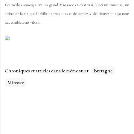
Les médias annonçaient un grand
Miossec
et c'est vrai. Voici un immense, un
artiste de la vie qui l'habille de musiques et de paroles si délicieuses que ça nous
fait terriblement vibrer.
Chroniques et articles dans le même sujet :
Bretagne
Miossec
C
o
m
m
e