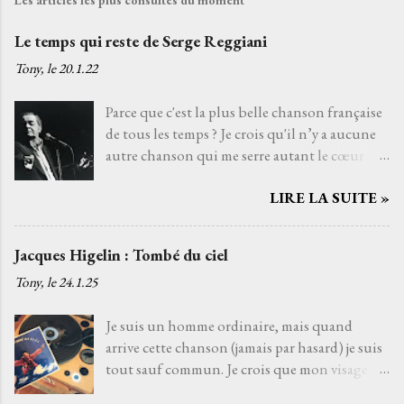
Le temps qui reste de Serge Reggiani
Tony, le
20.1.22
Parce que c'est la plus belle chanson française
de tous les temps ? Je crois qu'il n’y a aucune
autre chanson qui me serre autant le cœur
que Le temps qui reste de Serge Reggiani sur
LIRE LA SUITE »
un texte de Jean-Loup Dabadie et une très
belle musique d'Alain Goraguer. Je ne l’ai pas
choisie parce que la voix fatiguée de son
Jacques Higelin : Tombé du ciel
interprète me rappelle celle d'un grand-père
Tony, le
24.1.25
que j'aurais aimé connaître, avec qui j'aurais
pu découvrir la vie. Je ne l’ai pas non plus
Je suis un homme ordinaire, mais quand
choisie parce que choisir Serge Reggiani, c’est
arrive cette chanson (jamais par hasard) je suis
choisir l'un des moyens le plus sûr pour éviter
tout sauf commun. Je crois que mon visage
les jets de pierres des pédants du monde de la
s'illumine de cette lueur musicale, une
musique. Je l’ai choisie parce que, pour moi,