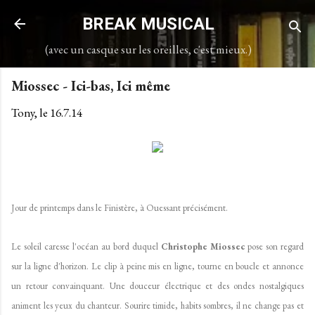
Accéder au contenu principal
BREAK MUSICAL
(avec un casque sur les oreilles, c'est mieux.)
Miossec - Ici-bas, Ici même
Tony, le
16.7.14
Jour de printemps dans le Finistère, à Ouessant précisément.
Le soleil caresse l'océan au bord duquel
Christophe Miossec
pose son regard
sur la ligne d'horizon. Le clip à peine mis en ligne, tourne en boucle et annonce
un retour convainquant. Une douceur électrique et des ondes nostalgiques
animent les yeux du chanteur. Sourire timide, habits sombres, il ne change pas et