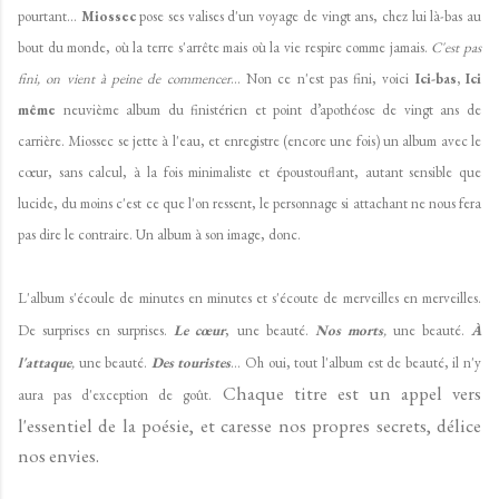
pourtant...
Miossec
pose ses valises d'un voyage de vingt ans, chez lui là-bas au
bout du monde, où la terre s'arrête mais où la vie respire comme jamais.
C'est pas
fini, on vient à peine de commencer
... Non ce n'est pas fini, voici
Ici-bas, Ici
même
neuvième album du finistérien et point d’apothéose de vingt ans de
carrière. Miossec se jette à l'eau, et enregistre (encore une fois) un album avec le
cœur, sans calcul, à la fois minimaliste et époustouflant, autant sensible que
lucide, du moins c'est ce que l'on ressent, le personnage si attachant ne nous fera
pas dire le contraire. Un album à son image, donc.
L'album s'écoule de minutes en minutes et s'écoute de merveilles en merveilles.
De surprises en surprises.
Le cœur
, une beauté.
Nos morts
,
une beauté.
À
l'attaque
,
une beauté.
Des touristes
... Oh oui, tout l'album est de beauté, il n'y
Chaque titre est un appel vers
aura pas d'exception de goût.
l'essentiel de la poésie, et caresse nos propres secrets, délice
nos envies.