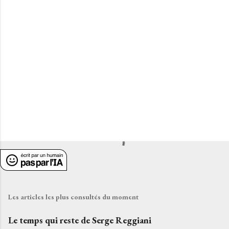
a
i
r
e
s
Les articles les plus consultés du moment
Le temps qui reste de Serge Reggiani