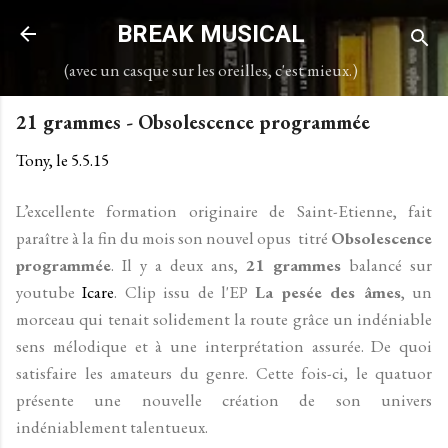
Accéder au contenu principal
BREAK MUSICAL
(avec un casque sur les oreilles, c'est mieux.)
21 grammes - Obsolescence programmée
Tony, le
5.5.15
L’excellente formation originaire de Saint-Etienne, fait
paraître à la fin du mois son nouvel opus titré
Obsolescence
programmée
. Il y a deux ans,
21 grammes
balancé sur
youtube
Icare
. Clip issu de l'EP
La pesée des âmes
, un
morceau qui tenait solidement la route grâce un indéniable
sens mélodique et à une interprétation assurée. De quoi
satisfaire les amateurs du genre. Cette fois-ci, le quatuor
présente une nouvelle création de son univers
indéniablement talentueux.