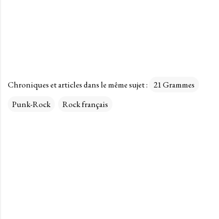
Chroniques et articles dans le même sujet :
21 Grammes
Punk-Rock
Rock français
C
o
m
m
e
n
t