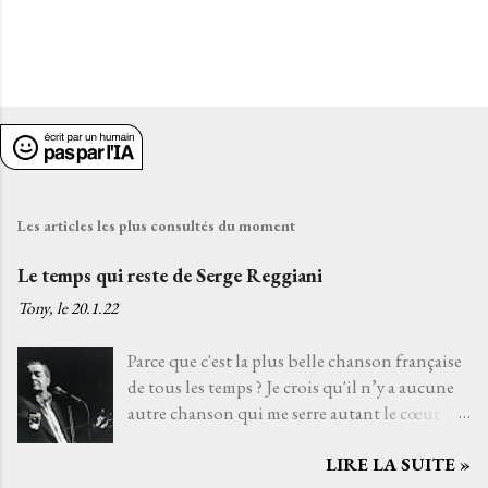
E
n
r
e
g
i
Les articles les plus consultés du moment
s
t
Le temps qui reste de Serge Reggiani
r
Tony, le
20.1.22
e
r
Parce que c'est la plus belle chanson française
u
de tous les temps ? Je crois qu'il n’y a aucune
n
autre chanson qui me serre autant le cœur
c
que Le temps qui reste de Serge Reggiani sur
o
m
LIRE LA SUITE »
un texte de Jean-Loup Dabadie et une très
m