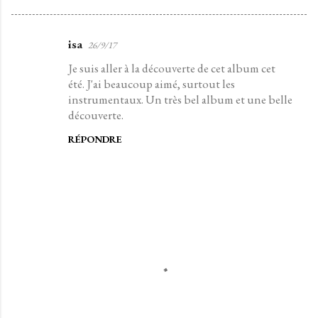
isa
26/9/17
C
Je suis aller à la découverte de cet album cet
o
été. J'ai beaucoup aimé, surtout les
m
instrumentaux. Un très bel album et une belle
m
découverte.
e
RÉPONDRE
n
t
a
i
r
e
s