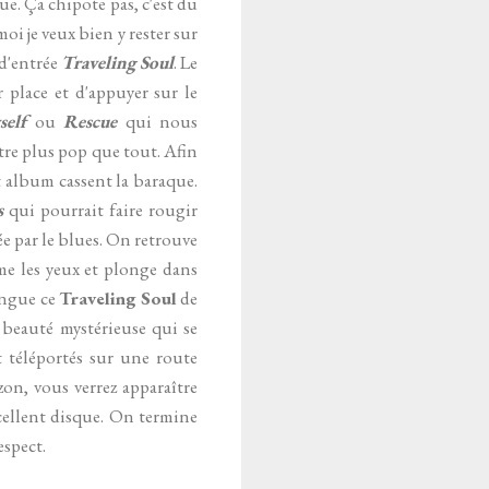
e. Ça chipote pas, c'est du
oi je veux bien y rester sur
 d'entrée
Traveling Soul
. Le
 place et d'appuyer sur le
elf
ou
Rescue
qui nous
tre plus pop que tout. Afin
et album cassent la baraque.
s
qui pourrait faire rougir
e par le blues. On retrouve
e les yeux et plonge dans
ingue ce
Traveling Soul
de
 beauté mystérieuse qui se
 téléportés sur une route
on, vous verrez apparaître
cellent disque. On termine
espect.