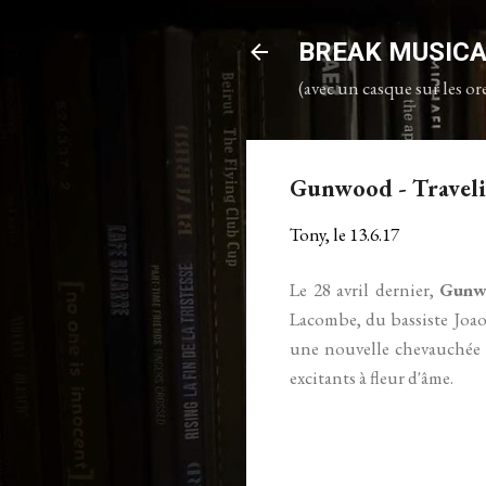
BREAK MUSIC
(avec un casque sur les ore
Gunwood - Traveli
Tony, le
13.6.17
Le 28 avril dernier,
Gunw
Lacombe, du bassiste Joao
une nouvelle chevauchée e
excitants à fleur d'âme.