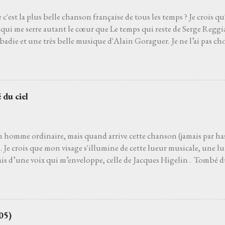
 c'est la plus belle chanson française de tous les temps ? Je crois qu
qui me serre autant le cœur que Le temps qui reste de Serge Reggia
die et une très belle musique d'Alain Goraguer. Je ne l’ai pas choi
de son interprète me rappelle celle d'un grand-père que j'aurais ai
pu découvrir la vie. Je ne l’ai pas non plus choisie parce que choisir 
'un des moyens le plus sûr pour éviter les jets de pierres des pédan
hoisie parce que, pour moi, c’est la plus belle chanson française de to
 du ciel
 venait à dire que ce n’est pas le cas, je le prendrais personnelleme
 que l’on ne découvre pas par hasard. Pour moi, et comme pour be
 le film Deux jours à tuer avec Albert Dupontel qu...
n homme ordinaire, mais quand arrive cette chanson (jamais par has
Je crois que mon visage s'illumine de cette lueur musicale, une lu
ais d’une voix qui m’enveloppe, celle de Jacques Higelin . Tombé d
ans l’air. Les premières notes s’immiscent sous ma peau, et tout ce q
, s’évapore comme une brume matinale. Parfois je ferme les yeux, lai
du vent. Parfois je regarde les étoiles s'il fait nuit. Je regarde vers l
 de charme ou un pot d’fleurs… Les mots, ces mots, s’accrochen
05)
e j'aurais toujours connu sans jamais l’avoir appris. La gravité s’