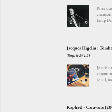
Parce que
chanson 
Loup Daba
fatiguée 
j'aurais 
choisir l
Je l’ai c
Jacques Higelin : Tombé
quelqu’un
Tony, le
24.1.25
chansons
c'est par
Je suis u
commun. 
soleil, m
souffle d
disparaît
la danse 
chanteur
Raphaël - Caravane (20
ancien qu