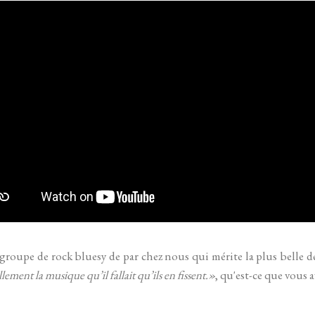
 groupe de rock bluesy de par chez nous qui mérite la plus belle de
llement la musique qu’il fallait qu’ils en fissent.»
, qu'est-ce que vous a