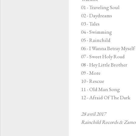
01 - Traveling Soul
02 - Daydreams
03 - Tales
04 - Swimming
05 - Rainchild
06 - I Wanna Betray Myself
07 - Sweet Holy Road
08 - Hey Little Brother
09 - More
10 - Rescue
11 - Old Man Song
12 - Afraid Of The Dark
28 avril 2017
Rainchild Records & Zamo