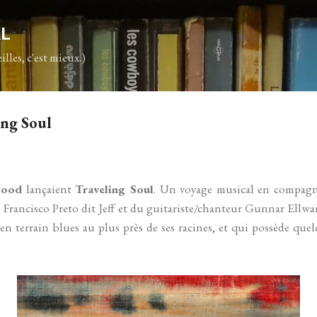
Accéder au contenu principal
AL
illes, c'est mieux.)
ng Soul
ood
lançaient
Traveling Soul
. Un voyage musical en compagn
 Francisco Preto dit Jeff et du guitariste/chanteur Gunnar Ellwa
n terrain blues au plus près de ses racines, et qui possède quel