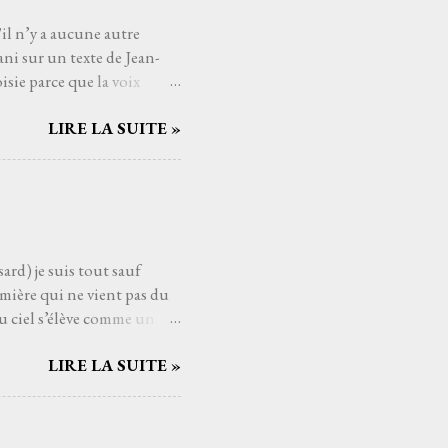
'il n’y a aucune autre
ni sur un texte de Jean-
sie parce que la voix
mé connaître, avec qui
LIRE LA SUITE »
Serge Reggiani, c’est
ts du monde de la musique.
us les temps. Et si
nt. C'est une de ces
aucoup de gens j'imagine,
ard) je suis tout sauf
mière qui ne vient pas du
u ciel s’élève comme un
ui pèsent sur les épaules
LIRE LA SUITE »
ssant la mélodie se mêler à
es cieux dès fois que… un
t au cœur comme un poème
éloigne, comme si Higelin me