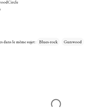
oodCircle
m
es dans le même sujet :
Blues-rock
Gunwood