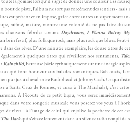
toute la gomme lorsqu’il s’agit de donner une couleur à sa musiqu
 en bout de piste, l'album ne sort pas forcément des sentiers - mais m
blues est présent et en impose, grâce entre autres au super morceau
pe, raffiné, mature, montre une volonté de ne pas faire du sur
es chansons fébriles comme
Daydreams
,
I Wanna Betray Mys
 brin festif, plus folk que rock, mais plus rock que blues. Peut-ê
age dans des rêves. D’une minutie exemplaire, les douze titres de c
e également à quelques titres qui réveillent nos sentiments,
Tale
nt
Rainchild
, berceuse bâtie rythmiquement sur une énergie aspiré
aux qui font honneur aux balades romantiques. Bah ouais, ferm
en pur jus. à cheval entre Radiohead et Johnny Cash. Ce qui dist
nse à Santa Cruz de Rennes, et aussi à The Marshals), c’est cette
ansons. À l’écoute de ce petit bijou, vous serez immédiatement
sque dans votre songerie musicale vous poserez vos yeux à l'horiz
s de rêves… à l’image de celui qui enjolive la pochette de cet ex
 The Dark
qui s'efface lentement dans un s
ilence radio rempli de r