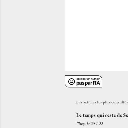
r
e
s
Les articles les plus consult
Le temps qui reste de S
Tony, le
20.1.22