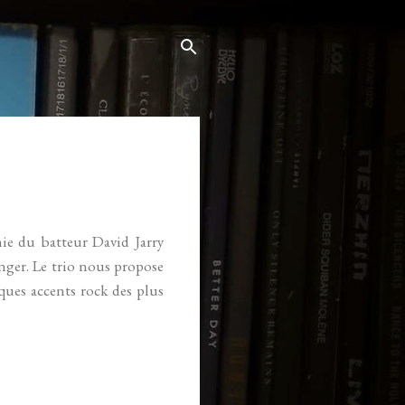
ie du batteur David Jarry
nger. Le trio nous propose
ques accents rock des plus