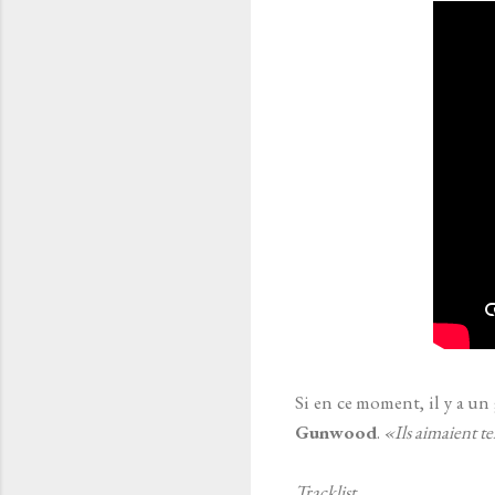
Si en ce moment, il y a un
Gunwood
.
«Ils aimaient te
Tracklist