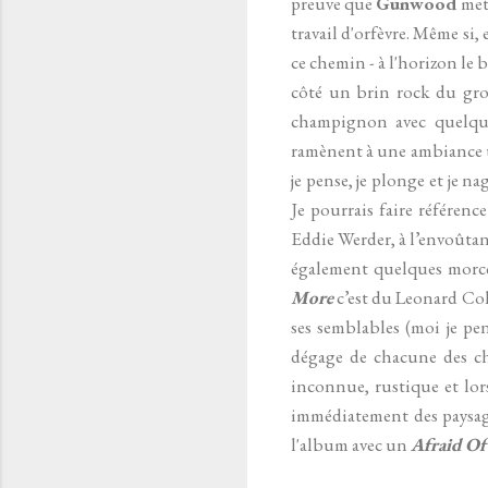
preuve que
Gunwood
met 
travail d'orfèvre. Même si,
ce chemin - à l'horizon le 
côté un brin rock du grou
champignon avec quelqu
ramènent à une ambiance un
je pense, je plonge et je n
Je pourrais faire référenc
Eddie Werder, à l’envoûta
également quelques morce
More
c’est du Leonard Coh
ses semblables (moi je pe
dégage de chacune des ch
inconnue, rustique et lor
immédiatement des paysage
l'album avec un
Afraid Of