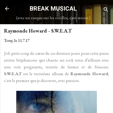
Accéder au contenu principal
BREAK MUSICAL
(avec un casque sur les oreilles, c'est mieux.)
Raymonde Howard - S.W.E.A.T
Tony, le
11.7.17
Joli petit coup de cœur de ces derniers jours pour cette jeune
artiste Stéphanoise qui chante un rock venu d’ailleurs avec
une voix poignante, teintée de larmes et de frissons.
S.W.E.A.T
est le troisième album de
Raymonde Howard
,
c'est le premier que je découvre, avec passion.