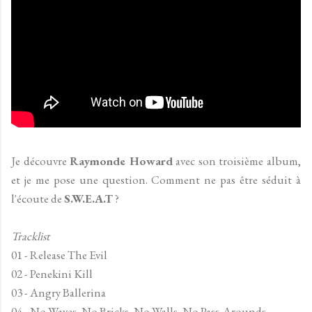
Je découvre
Raymonde Howard
avec son troisième album,
et je me pose une question. Comment ne pas être séduit à
l'écoute de
S.W.E.A.T
?
Tracklist
01 - Release The Evil
02 - Penekini Kill
03 - Angry Ballerina
04 - No Waves, No Bricks, No Walls, No Pass-Arounds