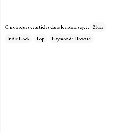
Chroniques et articles dans le même sujet :
Blues
Indie Rock
Pop
Raymonde Howard
C
o
m
m
e
n
t
a
i
r