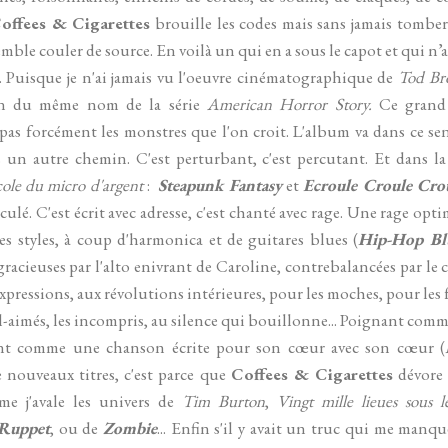
offees & Cigarettes
brouille les codes mais sans jamais tomber
mble couler de source. En voilà un qui en a sous le capot et qui n’
. Puisque je n'ai jamais vu l'oeuvre cinématographique de
Tod Br
son du même nom de la série
American Horror Story.
Ce grand 
s forcément les monstres que l'on croit. L'album va dans ce sens, 
 un autre chemin. C'est perturbant, c'est percutant. Et dans la 
cole du micro d'argent
:
Steapunk Fantasy
et
Ecroule Croule Cro
lé. C'est écrit avec adresse, c'est chanté avec rage. Une rage opti
es styles, à coup d'harmonica et de guitares blues (
Hip-Hop Bl
gracieuses par l'alto enivrant de Caroline, contrebalancées par 
 expressions, aux révolutions intérieures, pour les moches, pour les 
mal-aimés, les incompris, au silence qui bouillonne... Poignant com
nt comme une chanson écrite pour son cœur avec son cœur (
e nouveaux titres, c'est parce que
Coffees & Cigarettes
dévore l
e j'avale les univers de
Tim Burton
,
Vingt mille lieues sous l
Ruppet
, ou de
Zombie
... Enfin s'il y avait un truc qui me manqué