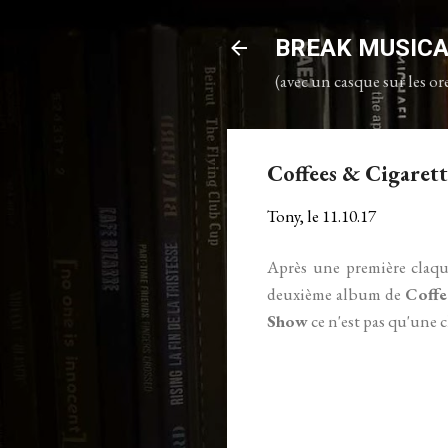
BREAK MUSIC
(avec un casque sur les ore
Coffees & Cigarett
Tony, le
11.10.17
Après une première claqu
deuxième album de
Coffe
Show
ce n'est pas qu'une c