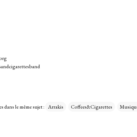
.org
sandcigarettesband
es dans le même sujet :
Arrakis
Coffees&Cigarettes
Musique