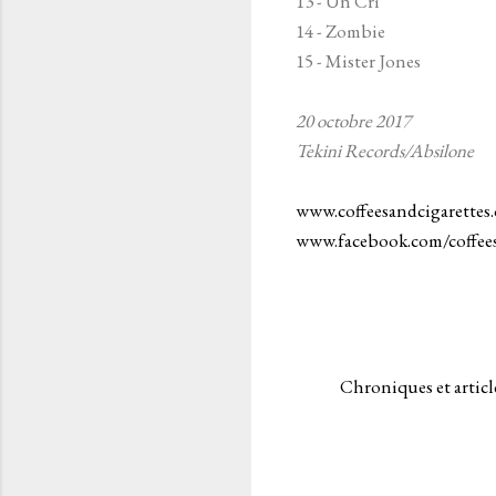
13 - Un Cri
14 - Zombie
15 - Mister Jones
20 octobre 2017
Tekini Records/Absilone
www.coffeesandcigarettes
www.facebook.com/coffee
Chroniques et articl
C
o