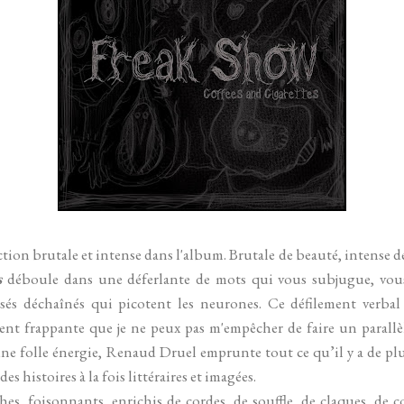
ion brutale et intense dans l'album. Brutale de beauté, intense de
s
déboule dans une déferlante de mots qui vous subjugue, vous
sés déchaînés qui picotent les neurones. Ce défilement verbal
ent frappante que je ne peux pas m'empêcher de faire un parallè
une folle énergie, Renaud Druel emprunte tout ce qu’il y a de plu
s histoires à la fois littéraires et imagées.
es, foisonnants, enrichis de cordes, de souffle, de claques, de c