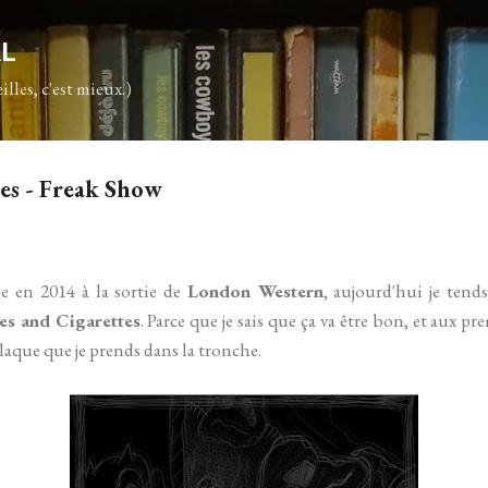
Accéder au contenu principal
AL
illes, c'est mieux.)
es - Freak Show
e en 2014 à la sortie de
London Western
, aujourd'hui je tends
es and Cigarettes
. Parce que je sais que ça va être bon, et aux p
laque que je prends dans la tronche.