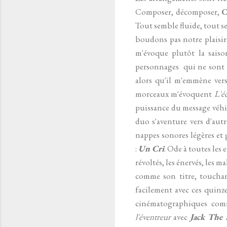
Composer, décomposer,
C
Tout semble fluide, tout se
boudons pas notre plaisir
m'évoque plutôt la sai
personnages qui ne sont pa
alors qu'il m'emmène vers
morceaux m'évoquent
L'é
puissance du message véhicu
duo s'aventure vers d'autr
nappes sonores légères et 
:
Un Cri
. Ode à toutes les
révoltés, les énervés, les 
comme son titre, toucha
facilement avec ces quinz
cinématographiques comm
l'éventreur
avec
Jack The 