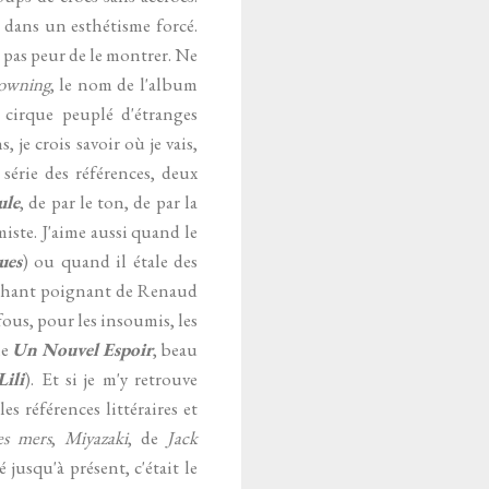
 dans un esthétisme forcé.
a pas peur de le montrer. Ne
owning
, le nom de l'album
cirque peuplé d'étranges
je crois savoir où je vais,
série des références, deux
ule
, de par le ton, de par la
miste. J'aime aussi quand le
ues
) ou quand il étale des
le chant poignant de Renaud
fous, pour les insoumis, les
me
Un Nouvel Espoir
, beau
Lili
). Et si je m'y retrouve
es références littéraires et
es mers
,
Miyazaki
, de
Jack
 jusqu'à présent, c'était le