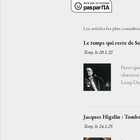
Les articles les plus consult
Le temps qui reste de S
Tony, le
20.1.22
Parce que
chanson 
Loup Daba
fatiguée 
j'aurais 
choisir l
Je l’ai c
Jacques Higelin : Tombé
quelqu’un
Tony, le
24.1.25
chansons
c'est par