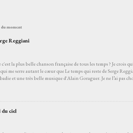
és du moment
erge Reggiani
 c'est la plus belle chanson française de tous les temps ? Je crois qu
qui me serre autant le cœur que Le temps qui reste de Serge Reggia
die et une très belle musique d'Alain Goraguer. Je ne l’ai pas choi
de son interprète me rappelle celle d'un grand-père que j'aurais ai
pu découvrir la vie. Je ne l’ai pas non plus choisie parce que choisir 
'un des moyens le plus sûr pour éviter les jets de pierres des pédan
hoisie parce que, pour moi, c’est la plus belle chanson française de to
 du ciel
 venait à dire que ce n’est pas le cas, je le prendrais personnelleme
 que l’on ne découvre pas par hasard. Pour moi, et comme pour be
 le film Deux jours à tuer avec Albert Dupontel qu...