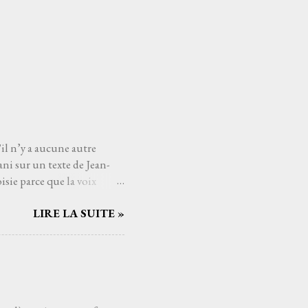
'il n’y a aucune autre
ni sur un texte de Jean-
sie parce que la voix
mé connaître, avec qui
LIRE LA SUITE »
Serge Reggiani, c’est
ts du monde de la musique.
us les temps. Et si
nt. C'est une de ces
aucoup de gens j'imagine,