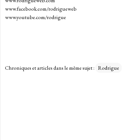
www.rodrigueweb.com
www.facebook.com/rodrigueweb
www.youtube.com/rodrigue
Chroniques et articles dans le même sujet :
Rodrigue
C
o
m
m
e
n
t