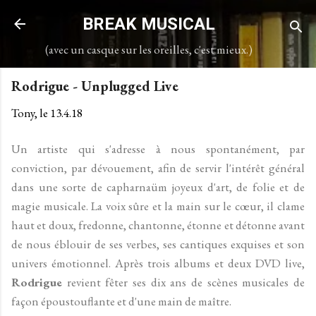
Accéder au contenu principal
BREAK MUSICAL
(avec un casque sur les oreilles, c'est mieux.)
Rodrigue - Unplugged Live
Tony, le
13.4.18
Un artiste qui s'adresse à nous spontanément, par
conviction, par dévouement, afin de servir l'intérêt général
dans une sorte de capharnaüm joyeux d'art, de folie et de
magie musicale. La voix sûre et la main sur le cœur, il clame
haut et doux, fredonne, chantonne, étonne et détonne avant
de nous éblouir de ses verbes, ses cantiques exquises et son
univers émotionnel. Après trois albums et deux DVD live,
Rodrigue
revient fêter ses dix ans de scènes musicales de
façon époustouflante et d'une main de maître.