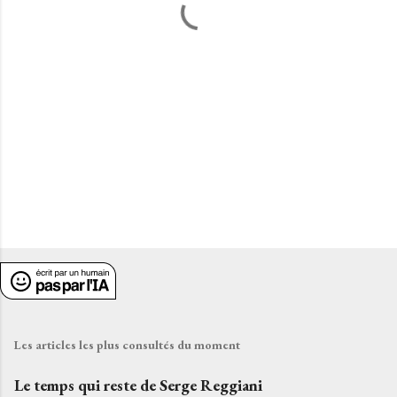
a
i
r
e
s
Les articles les plus consultés du moment
Le temps qui reste de Serge Reggiani