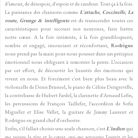
d’amour, de désespoir, d'espoir et de candeur. Tout ça à la fois.
La puissance des chansons comme
L'attache
,
Coccinelle
,
La
route
,
Grunge & intelligente
est de transcender toutes ces
caractéristiques pour secouer nos neurones, faire battre
notre cœur. A la fois intimiste, à la fois grandiloquent,
sombre et engagé, insouciant et réconfortant,
Rodrigue
nous prend par la main pour nous pousser dans un précipice
émotionnel nous obligeant à remonter la pente. L’occasion
par cet effort, de découvrir les beautés des émotions qui
vivent en nous. Et forcément c'est bien plus beau avec le
violoncelle de Denis Bruneel, le piano de Céline Dengreville,
la contrebasse de Hubert Fardel, la clarinette d'Arnaud Lefin,
les percussions de François Taillefer, l'accordéon de Sofia
Miguélez et Elise Vallet, la guitare de Jimmy Laurent et
Rodrigue en grand chef d'orchestre.
Enfin, s'il fallait choisir une seule chanson, c'est
L'indien
qui
me ravage la tête et le cœur, qui me retourne l'esprit et les