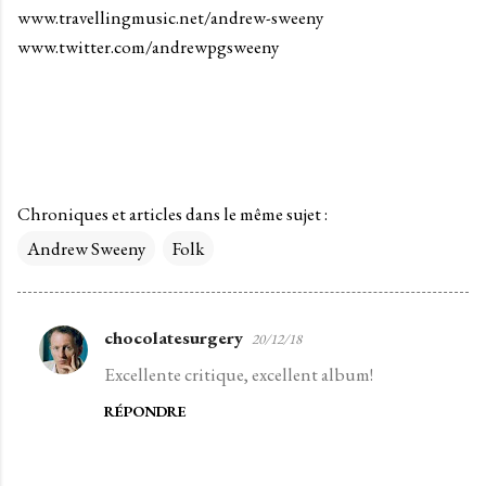
www.travellingmusic.net/andrew-sweeny
www.twitter.com/andrewpgsweeny
Chroniques et articles dans le même sujet :
Andrew Sweeny
Folk
chocolatesurgery
20/12/18
C
Excellente critique, excellent album!
o
m
RÉPONDRE
m
e