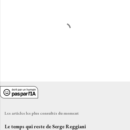
n
t
a
i
r
e
s
E
n
r
e
g
i
Les articles les plus consultés du moment
s
t
Le temps qui reste de Serge Reggiani