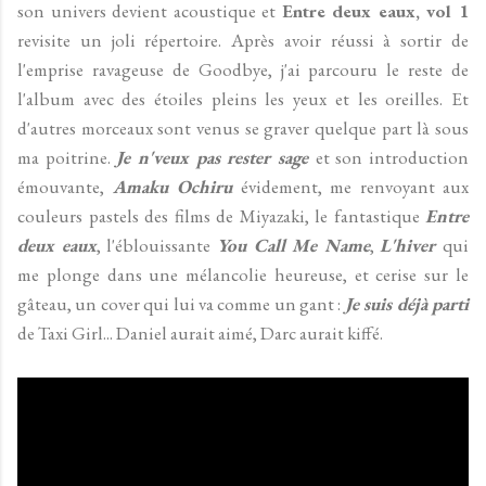
son univers devient acoustique et
Entre deux eaux, vol 1
revisite un joli répertoire. Après avoir réussi à sortir de
l'emprise ravageuse de Goodbye, j'ai parcouru le reste de
l'album avec des étoiles pleins les yeux et les oreilles. Et
d'autres morceaux sont venus se graver quelque part là sous
ma poitrine.
Je n'veux pas rester sage
et son introduction
émouvante,
Amaku Ochiru
évidement, me renvoyant aux
couleurs pastels des films de Miyazaki, le fantastique
Entre
deux eaux
, l'éblouissante
You Call Me Name
,
L'hiver
qui
me plonge dans une mélancolie heureuse, et cerise sur le
gâteau, un cover qui lui va comme un gant :
Je suis déjà parti
de Taxi Girl... Daniel aurait aimé, Darc aurait kiffé.