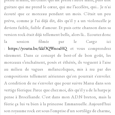
guitare qui me prend le cœur, qui me l’accélère, qui... Je n'ai
écouté que ce morceau pendant un mois. C'était un peu
prévu, comme je l'ai déjà dit, dès qu'il y a un violoncelle je
deviens faible, faible d'amour. Et puis cette chanson dans sa
version rock était déjà tellement belle, alors là... Ecoutez donc
la session filmée par le Cargo ici
:
https://youtu.be/kkf3QWnoaHQ
et vous comprendrez
sûrement. Dans ce concept de best-of de bon goût, les
morceaux s’enchaînent, posés et éthérés, ils voguent à l'aise
au milieu de vagues mélancoliques, mis à nu par des
compositions tellement aériennes qu'on pourrait s'envoler.
A condition de ne s'envoler que pour suivre Manu dans son
vertige féerique. Parce que chez moi, dès qu'il y a de la harpe je
pense à Brocéliande. C'est dans mon A.D.N breton, mais la
féerie ça lui va bien à la princesse Emmanuelle. Aujourd'hui
son royaume rock est sous l'emprise d'un sortilège de charme,