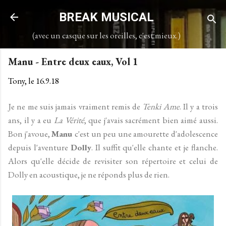
Accéder au contenu principal
BREAK MUSICAL
(avec un casque sur les oreilles, c'est mieux.)
Manu - Entre deux eaux, Vol 1
Tony, le
16.9.18
Je ne me suis jamais vraiment remis de
Tenki Ame
. Il y a trois
ans, il y a eu
La Vérité
, que j'avais sacrément bien aimé aussi.
Bon j'avoue,
Manu
c'est un peu une amourette d'adolescence
depuis l'aventure
Dolly
. Il suffit qu'elle chante et je flanche.
Alors qu'elle décide de revisiter son répertoire et celui de
Dolly en acoustique, je ne réponds plus de rien.