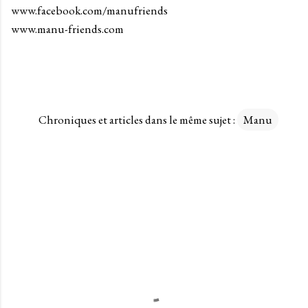
www.facebook.com/manufriends
www.manu-friends.com
Chroniques et articles dans le même sujet :
Manu
C
o
m
m
e
n
t
a
i