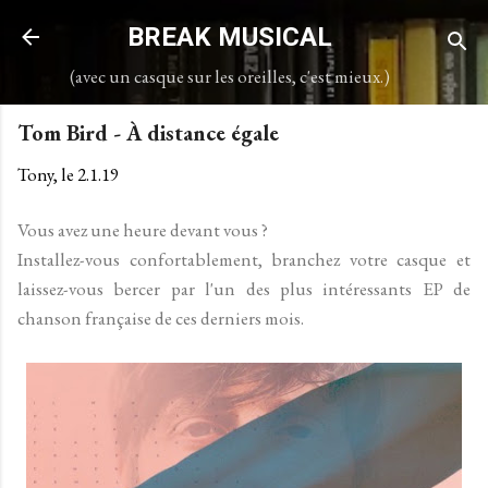
Accéder au contenu principal
BREAK MUSICAL
(avec un casque sur les oreilles, c'est mieux.)
Tom Bird - À distance égale
Tony, le
2.1.19
Vous avez une heure devant vous ?
Installez-vous confortablement, branchez votre casque et
laissez-vous bercer par l'un des plus intéressants EP de
chanson française de ces derniers mois.