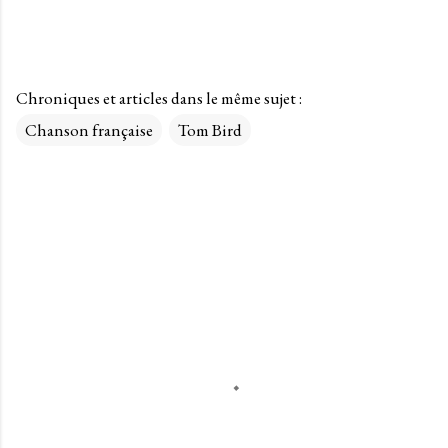
Chroniques et articles dans le même sujet :
Chanson française
Tom Bird
C
o
m
m
e
n
t
a
i
r