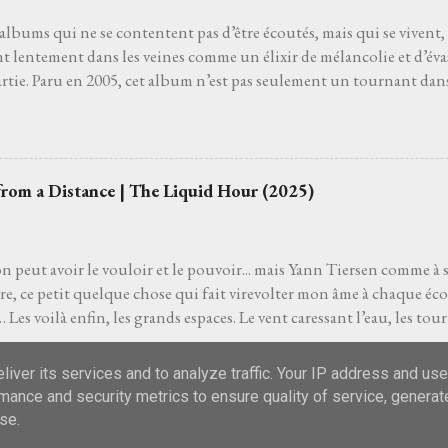
rente, c'est court mais ça suffira. Les notes d'ac...
s albums qui ne se contentent pas d’être écoutés, mais qui se vivent,
nt lentement dans les veines comme un élixir de mélancolie et d’év
artie. Paru en 2005, cet album n’est pas seulement un tournant dans 
ri du cœur, un souffle incandescent, un voyage où chaque chanson 
lgré la présence d'un soleil éclatant quand je l'écoute. Dès les pre
n-totem qui donne son nom à l’album, on sent le vent de la liberté 
coustique vibre comme une route sans fin, la voix de Raphaël oscille
from a Distance | The Liquid Hour (2025)
ue les paroles dessinent un horizon mouvant, où l’amour et l’erran
 destin incertain. Puis viennent les joyaux de ce chef-d'œuvre inte
as fâchés , où l’urgence du départ se mêle à une douceur déchiran.
on peut avoir le vouloir et le pouvoir... mais Yann Tiersen comme à 
ire, ce petit quelque chose qui fait virevolter mon âme à chaque éco
 Les voilà enfin, les grands espaces. Le vent caressant l’eau, les tourb
ui s’infiltre comme une brume légère. Il n’y a pas de retour en arriè
nt vers l’horizon, porté par le souffle d’un piano qui résonne c
iver its services and to analyze traffic. Your IP address and us
e vais y aller franco et je l’ai déjà dit. Yann Tiersen , c’est plus qu’
mance and security metrics to ensure quality of service, genera
’émotions. Depuis mes vingt ans, ses notes ont tissé la bande-son 
se.
ontre-courant. Des accords de La Valse des Monstres à la gravité b