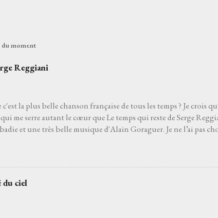
és du moment
erge Reggiani
 c'est la plus belle chanson française de tous les temps ? Je crois qu
qui me serre autant le cœur que Le temps qui reste de Serge Reggia
die et une très belle musique d'Alain Goraguer. Je ne l’ai pas choi
de son interprète me rappelle celle d'un grand-père que j'aurais ai
pu découvrir la vie. Je ne l’ai pas non plus choisie parce que choisir 
'un des moyens le plus sûr pour éviter les jets de pierres des pédan
hoisie parce que, pour moi, c’est la plus belle chanson française de to
 du ciel
 venait à dire que ce n’est pas le cas, je le prendrais personnelleme
 que l’on ne découvre pas par hasard. Pour moi, et comme pour be
 le film Deux jours à tuer avec Albert Dupontel qu...