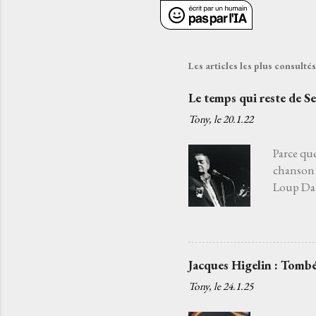
Les articles les plus consult
Le temps qui reste de S
Tony, le
20.1.22
Parce que
chanson 
Loup Daba
fatiguée 
j'aurais 
choisir l
Je l’ai c
Jacques Higelin : Tombé
quelqu’un
Tony, le
24.1.25
chansons
c'est par