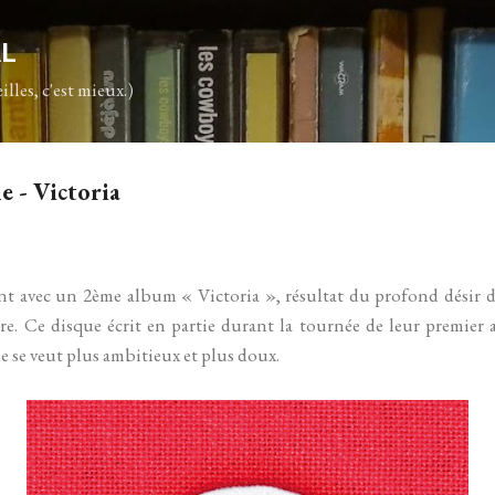
Accéder au contenu principal
AL
illes, c'est mieux.)
 - Victoria
t avec un 2ème album « Victoria », résultat du profond désir 
e. Ce disque écrit en partie durant la tournée de leur premier 
 se veut plus ambitieux et plus doux.