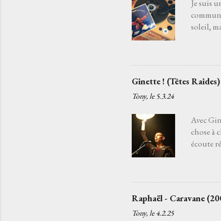
Je suis u
commun. 
soleil, m
souffle d
disparaît
la danse 
chanteur
Ginette ! (Têtes Raides)
ancien qu
Tony, le
5.3.24
tendait l
regrets, l
Avec Gine
chose à 
écoute ré
sans fin.
Raides . 
cette sus
moi j’ai 
Raphaël - Caravane (20
envies, p
Tony, le
4.2.25
temps av