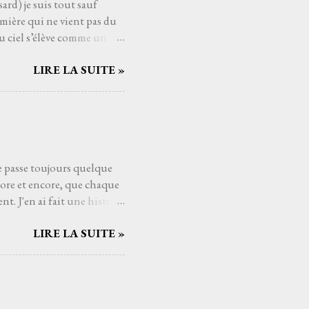
ard) je suis tout sauf
mière qui ne vient pas du
u ciel s’élève comme un
ui pèsent sur les épaules
LIRE LA SUITE »
ssant la mélodie se mêler à
es cieux dès fois que… un
t au cœur comme un poème
éloigne, comme si Higelin me
eux. Les souvenirs, les
se passe toujours quelque
core et encore, que chaque
t. J'en ai fait une histoire
raides (1989) de Têtes
LIRE LA SUITE »
voir y trouver sa place dans
pas besoin de moi, mais
 les rêves et dans les
en, j'ai besoin de passer du
oment, même pour cinq