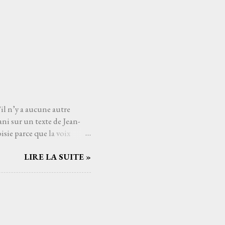
'il n’y a aucune autre
ni sur un texte de Jean-
sie parce que la voix
mé connaître, avec qui
LIRE LA SUITE »
Serge Reggiani, c’est
ts du monde de la musique.
us les temps. Et si
nt. C'est une de ces
aucoup de gens j'imagine,