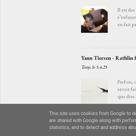
minutes t
Il est de
s’infuse
en fait p
est un c
chargé ma
la chanso
guitare a
Yann Tiersen - Rathlin 
tandis q
Tony, le
5.4.25
fils d’un
partons p
Parfois, 
savoir fa
que dire…
mélodie q
glisseme
This site uses cookies from Google to del
oublié. J
are shared with Google along with perfor
passeur d
statistics, and to detect and address abu
rêves à c