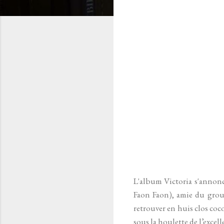
L'album Victoria s'annonc
Faon Faon), amie du group
retrouver en huis clos coco
sous la houlette de l’excel