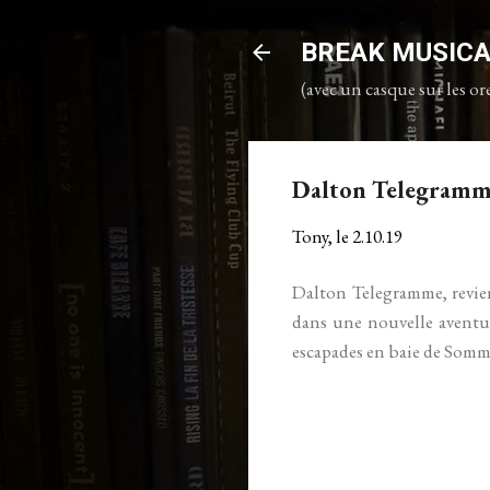
BREAK MUSIC
(avec un casque sur les ore
Dalton Telegramme
Tony, le
2.10.19
Dalton Telegramme, revien
dans une nouvelle aventur
escapades en baie de Somme