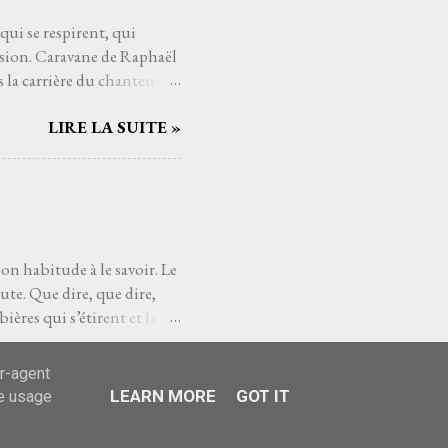
 qui se respirent, qui
asion. Caravane de Raphaël
la carrière du chanteur : il
est une halte sous un ciel
LIRE LA SUITE »
mières notes de Caravane ,
caresser la peau. La
 entre fragilité et ferveur,
ce s’entrelacent comme les
mporel de disque : Ne
..
son habitude à le savoir. Le
ute. Que dire, que dire,
ières qui s’étirent et la
re ici, juste un lent
LIRE LA SUITE »
omme un battement de cœur
er-agent
un compositeur, c’est un
LEARN MORE
GOT IT
te usage
de mes errances, de mes
rute de EUSA en passant par