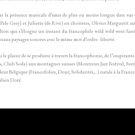
r la présence musicale d’amis de plus ou moins longue date sur c
Pale Grey) et Juliette (de Rive) en choristes, Olivier Marguerit 
lton qui s’éloigne un instant du francophile wild wild west fan
eaux paysages sonores avec le même mot d’ordre : liberté.
u le plaisir de se produire à travers la francophonie, de l’inspira
 Club Soda) aux montagnes suisses (Montreux Jazz Festival, Festi
eur Belgique (Francofolies, Dour, Solidarités,...) natale à la France
ulien Doré.