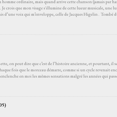
n homme ordinaire, mais quand arrive cette chanson (jamais par has
Je crois que mon visage s'illumine de cette lueur musicale, une lu
ais d’une voix qui m’enveloppe, celle de Jacques Higelin . Tombé d
ans l’air. Les premières notes s’immiscent sous ma peau, et tout ce q
, s’évapore comme une brume matinale. Parfois je ferme les yeux, lai
du vent. Parfois je regarde les étoiles s'il fait nuit. Je regarde vers l
 de charme ou un pot d’fleurs… Les mots, ces mots, s’accrochen
e j'aurais toujours connu sans jamais l’avoir appris. La gravité s’
a main pour m’arracher au sol. Je ne suis plus assis, je plane. Amour
es doutes, les erreurs, les chagrins s’effacent, balayés par ...
tte, on peut dire que c’est de l’histoire ancienne, et pourtant, il 
chaque fois que le morceau démarre, comme si un cycle revenait en
enclenche en moi les mêmes sensations malgré les années qui passen
 Ginette est la huitième piste du premier album Not Dead But bien 
Il faut vivre cela, dans la pénombre d'une salle de concert, pour pou
pension du temps. Cette suspension qui balance les âmes. Elle n'a 
besoin d’elle. J’ai besoin de cette présence dans ma vie, complice dans
05)
our rouvrir les tiroirs de souvenirs. Quand ça va mal, quand ça va bi
ec elle, qu’on ne s’en lasse pas, qu’on trouve le goût d’un bon m