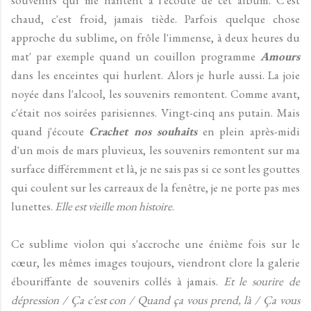
souvenirs qui me hantent à l'écoute de cet album. C'est
chaud, c'est froid, jamais tiède. Parfois quelque chose
approche du sublime, on frôle l'immense, à deux heures du
mat' par exemple quand un couillon programme
Amours
dans les enceintes qui hurlent. Alors je hurle aussi. La joie
noyée dans l'alcool, les souvenirs remontent. Comme avant,
c'était nos soirées parisiennes. Vingt-cinq ans putain. Mais
quand j'écoute
Crachet nos souhaits
en plein après-midi
d'un mois de mars pluvieux, les souvenirs remontent sur ma
surface différemment et là, je ne sais pas si ce sont les gouttes
qui coulent sur les carreaux de la fenêtre, je ne porte pas mes
lunettes.
Elle est vieille mon histoire
.
Ce sublime violon qui s'accroche une énième fois sur le
cœur, les mêmes images toujours, viendront clore la galerie
ébouriffante de souvenirs collés à jamais.
Et le sourire de
dépression / Ça c'est con / Quand ça vous prend, là / Ça vous