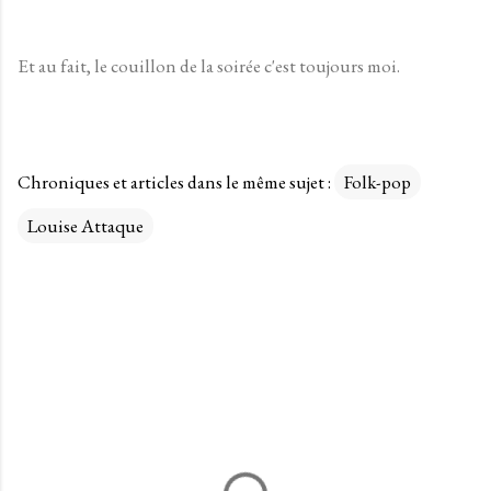
Et au fait, le couillon de la soirée c'est toujours moi.
Chroniques et articles dans le même sujet :
Folk-pop
Louise Attaque
C
o
m
m
e
n
t