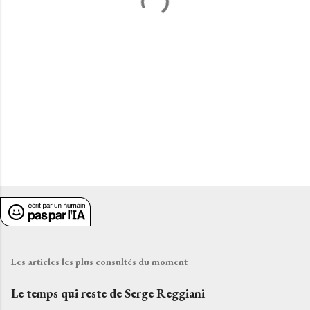
a
i
r
e
s
Les articles les plus consultés du moment
Le temps qui reste de Serge Reggiani