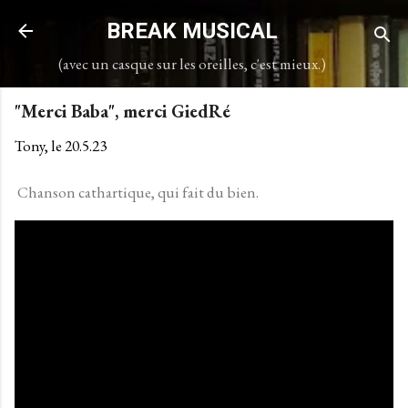
Accéder au contenu principal
BREAK MUSICAL
(avec un casque sur les oreilles, c'est mieux.)
"Merci Baba", merci GiedRé
Tony, le
20.5.23
Chanson cathartique, qui fait du bien.