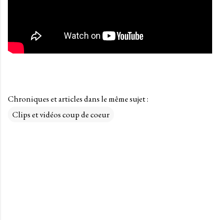
Chroniques et articles dans le même sujet :
Clips et vidéos coup de coeur
C
o
m
m
e
n