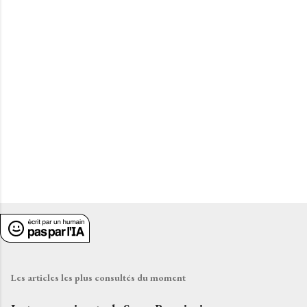
t
a
i
r
e
s
Les articles les plus consultés du moment