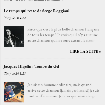
Les articles les plus consultés du moment
Le temps qui reste de Serge Reggiani
Tony, le
20.1.22
Parce que c'est la plus belle chanson française
de tous les temps ? Je crois qu'il n’y a aucune
autre chanson qui me serre autant le cœur
que Le temps qui reste de Serge Reggiani sur
LIRE LA SUITE »
un texte de Jean-Loup Dabadie et une très
belle musique d'Alain Goraguer. Je ne l’ai pas
choisie parce que la voix fatiguée de son
Jacques Higelin : Tombé du ciel
interprète me rappelle celle d'un grand-père
Tony, le
24.1.25
que j'aurais aimé connaître, avec qui j'aurais
pu découvrir la vie. Je ne l’ai pas non plus
Je suis un homme ordinaire, mais quand
choisie parce que choisir Serge Reggiani, c’est
arrive cette chanson (jamais par hasard) je suis
choisir l'un des moyens le plus sûr pour éviter
tout sauf commun. Je crois que mon visage
les jets de pierres des pédants du monde de la
s'illumine de cette lueur musicale, une
musique. Je l’ai choisie parce que, pour moi,