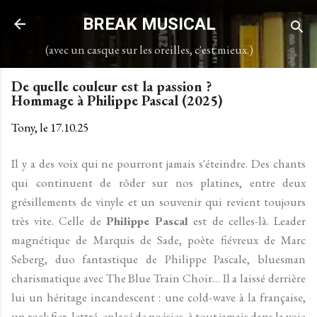
Accéder au contenu principal
BREAK MUSICAL
(avec un casque sur les oreilles, c'est mieux.)
De quelle couleur est la passion ?
Hommage à Philippe Pascal (2025)
Tony, le
17.10.25
Il y a des voix qui ne pourront jamais s'éteindre. Des chants
qui continuent de rôder sur nos platines, entre deux
grésillements de vinyle et un souvenir qui revient toujours
très vite. Celle de
Philippe Pascal
est de celles-là. Leader
magnétique de Marquis de Sade, poète fiévreux de Marc
Seberg, duo fantastique de Philippe Pascale, bluesman
charismatique avec The Blue Train Choir… Il a laissé derrière
lui un héritage incandescent : une cold-wave à la française,
un rock fier, lettré, enlacé de poésies, à tout jamais dans la voie