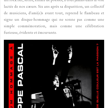
lactée de nos cœurs. Six ans après sa disparition, un collectif
de musiciens, d'ami(e)s avant tout, reprend le flambeau et
signe un disque-hommage qui ne sonne pas comme une
simple commémoration, mais comme une célébration
furieuse, évidente et émouvante.