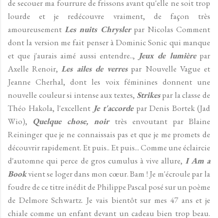
de secouer ma fourrure de frissons avant qu'elle ne soit trop
lourde et je redécouvre vraiment, de façon très
amoureusement
Les nuits Chrysler
par Nicolas Comment
dont la version me fait penser à Dominic Sonic qui manque
et que j'aurais aimé aussi entendre..,
Jeux de lumière
par
Axelle Renoir,
Les ailes de verres
par Nouvelle Vague et
Jeanne Cherhal, dont les voix féminines donnent une
nouvelle couleur si intense aux textes,
Strikes
par la classe de
Théo Hakola, l'excellent
Je t'accorde
par Denis Bortek (Jad
Wio),
Quelque chose, noir
très envoutant par Blaine
Reininger que je ne connaissais pas et que je me promets de
découvrir rapidement. Et puis.. Et puis... Comme une éclaircie
d'automne qui perce de gros cumulus à vive allure,
I Am a
Book
vient se loger dans mon cœur. Bam ! Je m'écroule par la
foudre de ce titre inédit de Philippe Pascal posé sur un poème
de Delmore Schwartz. Je vais bientôt sur mes 47 ans et je
chiale comme un enfant devant un cadeau bien trop beau.