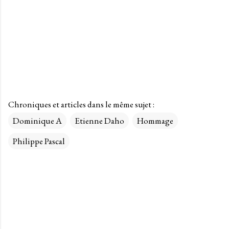
Chroniques et articles dans le même sujet :
Dominique A
Etienne Daho
Hommage
Philippe Pascal
C
o
m
m
e