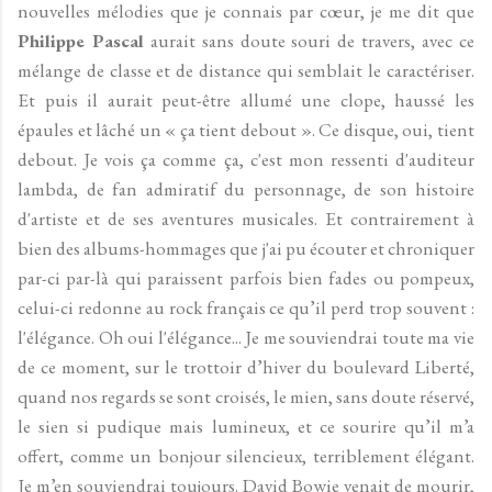
nouvelles mélodies que je connais par cœur, je me dit que
Philippe Pascal
aurait sans doute souri de travers, avec ce
mélange de classe et de distance qui semblait le caractériser.
Et puis il aurait peut-être allumé une clope, haussé les
épaules et lâché un « ça tient debout ». Ce disque, oui, tient
debout. Je vois ça comme ça, c'est mon ressenti d'auditeur
lambda, de fan admiratif du personnage, de son histoire
d'artiste et de ses aventures musicales. Et contrairement à
bien des albums-hommages que j'ai pu écouter et chroniquer
par-ci par-là qui paraissent parfois bien fades ou pompeux,
celui-ci redonne au rock français ce qu’il perd trop souvent :
l'élégance. Oh oui l'élégance... Je me souviendrai toute ma vie
de ce moment, sur le trottoir d’hiver du boulevard Liberté,
quand nos regards se sont croisés, le mien, sans doute réservé,
le sien si pudique mais lumineux, et ce sourire qu’il m’a
offert, comme un bonjour silencieux, terriblement élégant.
Je m’en souviendrai toujours. David Bowie venait de mourir,