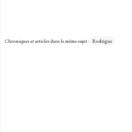
Chroniques et articles dans le même sujet :
Rodrigue
C
o
m
m
e
n
t
a
i
r