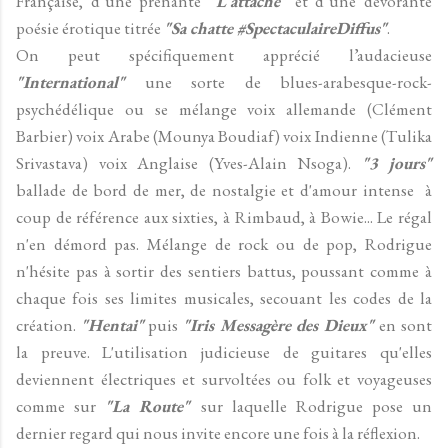
Française, d’une prenante
"L'attache"
et d’une dévorante
poésie érotique titrée
"Sa chatte #SpectaculaireDiffus"
.
On peut spécifiquement apprécié l’audacieuse
"International"
une sorte de blues-arabesque-rock-
psychédélique ou se mélange voix allemande (Clément
Barbier) voix Arabe (Mounya Boudiaf) voix Indienne (Tulika
Srivastava) voix Anglaise (Yves-Alain Nsoga).
"3 jours"
ballade de bord de mer, de nostalgie et d'amour intense à
coup de référence aux sixties, à Rimbaud, à Bowie... Le régal
n'en démord pas. Mélange de rock ou de pop, Rodrigue
n'hésite pas à sortir des sentiers battus, poussant comme à
chaque fois ses limites musicales, secouant les codes de la
création.
"Hentai"
puis
"Iris Messagère des Dieux"
en sont
la preuve. L'utilisation judicieuse de guitares qu'elles
deviennent électriques et survoltées ou folk et voyageuses
comme sur
"La Route"
sur laquelle Rodrigue pose un
dernier regard qui nous invite encore une fois à la réflexion.