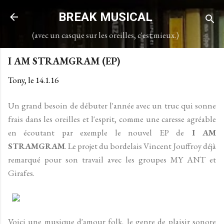
Accéder au contenu principal
BREAK MUSICAL
(avec un casque sur les oreilles, c'est mieux.)
I AM STRAMGRAM (EP)
Tony, le
14.1.16
Un grand besoin de débuter l'année avec un truc qui sonne
frais dans les oreilles et l'esprit, comme une caresse agréable
en écoutant par exemple le nouvel EP de
I AM
STRAMGRAM
. Le projet du bordelais Vincent Jouffroy déjà
remarqué pour son travail avec les groupes MY ANT et
Girafes.
Voici une musique d'amour folk, le genre de plaisir sonore