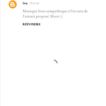
isa
25/1/16
C
Musique bien sympathique à l'écoute de
o
l'extrait proposé. Merci :)
m
RÉPONDRE
m
e
n
t
a
i
r
e
s