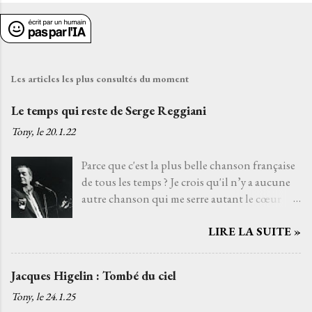
E
n
r
e
g
i
Les articles les plus consultés du moment
s
t
Le temps qui reste de Serge Reggiani
r
Tony, le
20.1.22
e
r
Parce que c'est la plus belle chanson française
u
de tous les temps ? Je crois qu'il n’y a aucune
n
autre chanson qui me serre autant le cœur
c
que Le temps qui reste de Serge Reggiani sur
o
m
LIRE LA SUITE »
un texte de Jean-Loup Dabadie et une très
m
belle musique d'Alain Goraguer. Je ne l’ai pas
e
choisie parce que la voix fatiguée de son
Jacques Higelin : Tombé du ciel
n
interprète me rappelle celle d'un grand-père
t
Tony, le
24.1.25
que j'aurais aimé connaître, avec qui j'aurais
a